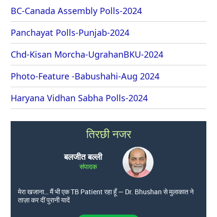
BC-Canada Assembly Polls-2024
Panchayat Polls-Punjab-2024
Chd-Kisan Morcha-UgrahanBKU-2024
Photo-Feature -Babushahi-Aug 2024
Haryana Vidhan Sabha Polls-2024
तिरछी नजर
बलजीत बल्ली
संपादक
मेरा खजाना… मैं भी एक TB Patient रहा हूँ — Dr. Bhushan से मुलाकात ने
ताज़ा कर दीं पुरानी यादें