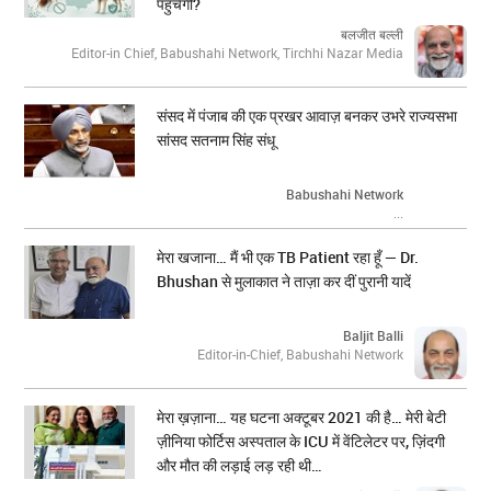
पहुंचेगी?
बलजीत बल्ली
Editor-in Chief, Babushahi Network, Tirchhi Nazar Media
संसद में पंजाब की एक प्रखर आवाज़ बनकर उभरे राज्यसभा
सांसद सतनाम सिंह संधू
Babushahi Network
...
मेरा खजाना… मैं भी एक TB Patient रहा हूँ — Dr.
Bhushan से मुलाकात ने ताज़ा कर दीं पुरानी यादें
Baljit Balli
Editor-in-Chief, Babushahi Network
मेरा ख़ज़ाना… यह घटना अक्टूबर 2021 की है… मेरी बेटी
ज़ीनिया फोर्टिस अस्पताल के ICU में वेंटिलेटर पर, ज़िंदगी
और मौत की लड़ाई लड़ रही थी…