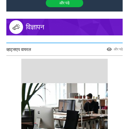
और पढे
विज्ञापन
व्हाट्सएप वायरल
और पढे