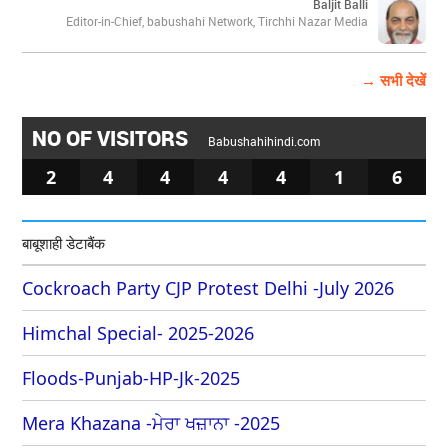
Baljit Balli
Editor-in-Chief, babushahi Network, Tirchhi Nazar Media
→ सभी देखें
NO OF VISITORS
Babushahihindi.com
2
4
4
4
4
1
6
बाबूशाही डेटाबैंक
Cockroach Party CJP Protest Delhi -July 2026
Himchal Special- 2025-2026
Floods-Punjab-HP-Jk-2025
Mera Khazana -ਮੇਰਾ ਖਜ਼ਾਨਾ -2025