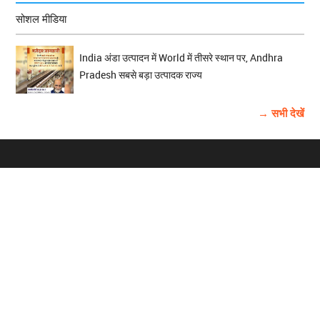
सोशल मीडिया
India अंडा उत्पादन में World में तीसरे स्थान पर, Andhra
Pradesh सबसे बड़ा उत्पादक राज्य
→ सभी देखें
होम
विज्ञापन
राष्ट्रीय
About Us
चुनाव
पंजाब-चंडीगढ़
Archive
विश्व समाचार
हरियाणा-हिमाचल
बाबूशाही टीम
फोटो गैलरी
वीडियो गैलरी