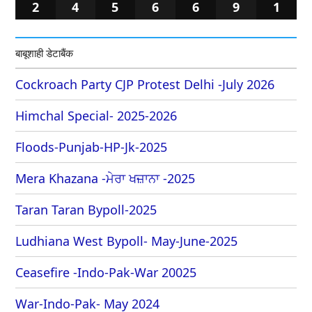
2
4
5
6
6
9
1
बाबूशाही डेटाबैंक
Cockroach Party CJP Protest Delhi -July 2026
Himchal Special- 2025-2026
Floods-Punjab-HP-Jk-2025
Mera Khazana -ਮੇਰਾ ਖਜ਼ਾਨਾ -2025
Taran Taran Bypoll-2025
Ludhiana West Bypoll- May-June-2025
Ceasefire -Indo-Pak-War 20025
War-Indo-Pak- May 2024