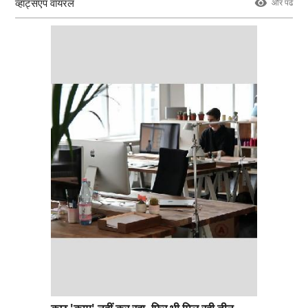
व्हाट्सएप वायरल
और पढे