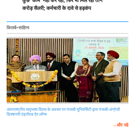
कुछ 'काम' नहीं कर रहा, फिर भी मिल रही तीन
करोड़ सैलरी; कर्मचारी के दावे से हड़कंप
किताबें-साहित्य
अंतरराष्ट्रीय मातृभाषा दिवस के अवसर पर पंजाबी यूनिवर्सिटी द्वारा पंजाबी-अंग्रेज़ी
डिक्शनरी एंड्रॉयड ऐप लॉन्च
→और पढे