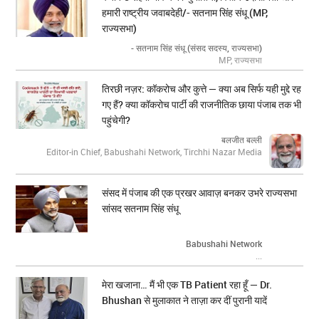
हमारी राष्ट्रीय जवाबदेही/- सतनाम सिंह संधू (MP,
राज्यसभा)
- सतनाम सिंह संधू (संसद सदस्य, राज्यसभा)
MP, राज्यसभा
तिरछी नज़र: कॉकरोच और कुत्ते — क्या अब सिर्फ यही मुद्दे रह
गए हैं? क्या कॉकरोच पार्टी की राजनीतिक छाया पंजाब तक भी
पहुंचेगी?
बलजीत बल्ली
Editor-in Chief, Babushahi Network, Tirchhi Nazar Media
संसद में पंजाब की एक प्रखर आवाज़ बनकर उभरे राज्यसभा
सांसद सतनाम सिंह संधू
Babushahi Network
...
मेरा खजाना… मैं भी एक TB Patient रहा हूँ — Dr.
Bhushan से मुलाकात ने ताज़ा कर दीं पुरानी यादें