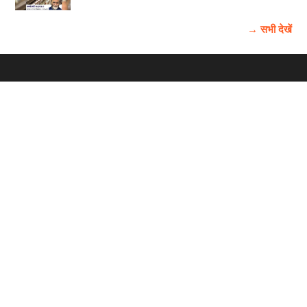
→ सभी देखें
होम
विज्ञापन
राष्ट्रीय
About Us
चुनाव
पंजाब-चंडीगढ़
Archive
विश्व समाचार
हरियाणा-हिमाचल
बाबूशाही टीम
फोटो गैलरी
वीडियो गैलरी