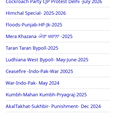
Cockroach Party CJP Protest Delhi -July 2026
Himchal Special- 2025-2026
Floods-Punjab-HP-Jk-2025
Mera Khazana -ਮੇਰਾ ਖਜ਼ਾਨਾ -2025
Taran Taran Bypoll-2025
Ludhiana West Bypoll- May-June-2025
Ceasefire -Indo-Pak-War 20025
War-Indo-Pak- May 2024
Kumbh-Mahan Kumbh-Pryagraj-2025
AkalTakhat-Sukhbir- Punishment- Dec 2024