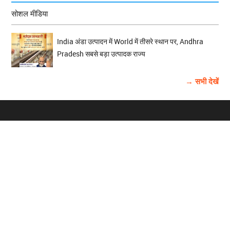
सोशल मीडिया
India अंडा उत्पादन में World में तीसरे स्थान पर, Andhra
Pradesh सबसे बड़ा उत्पादक राज्य
→ सभी देखें
होम
विज्ञापन
राष्ट्रीय
About Us
चुनाव
पंजाब-चंडीगढ़
Archive
विश्व समाचार
हरियाणा-हिमाचल
बाबूशाही टीम
फोटो गैलरी
वीडियो गैलरी