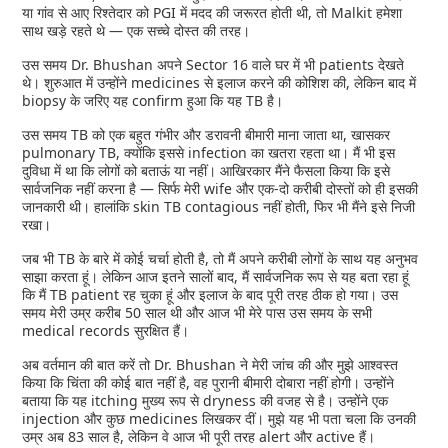
या गांव से आए रिश्तेदार को PGI में मदद की जरूरत होती थी, तो Malkit हमेशा
साथ खड़े रहते थे — एक सच्चे दोस्त की तरह।
उस समय Dr. Bhushan अपने Sector 16 वाले घर में भी patients देखते
थे। शुरुआत में उन्होंने medicines से इलाज करने की कोशिश की, लेकिन बाद में
biopsy के जरिए यह confirm हुआ कि यह TB है।
उस समय TB को एक बहुत गंभीर और डरावनी बीमारी माना जाता था, खासकर
pulmonary TB, क्योंकि इससे infection का खतरा रहता था। मैं भी इस
दुविधा में था कि लोगों को बताऊं या नहीं। आखिरकार मैंने फैसला किया कि इसे
सार्वजनिक नहीं करना है — सिर्फ मेरी wife और एक-दो करीबी दोस्तों को ही इसकी
जानकारी थी। हालांकि skin TB contagious नहीं होती, फिर भी मैंने इसे निजी
रखा।
जब भी TB के बारे में कोई चर्चा होती है, तो मैं अपने करीबी लोगों के साथ यह अनुभव
साझा करता हूं। लेकिन आज इतने सालों बाद, मैं सार्वजनिक रूप से यह बता रहा हूं
कि मैं TB patient रह चुका हूं और इलाज के बाद पूरी तरह ठीक हो गया। उस
समय मेरी उम्र करीब 50 साल थी और आज भी मेरे पास उस समय के सभी
medical records सुरक्षित हैं।
अब वर्तमान की बात करें तो Dr. Bhushan ने मेरी जांच की और मुझे आश्वस्त
किया कि चिंता की कोई बात नहीं है, वह पुरानी बीमारी दोबारा नहीं होगी। उन्होंने
बताया कि यह itching मुख्य रूप से dryness की वजह से है। उन्होंने एक
injection और कुछ medicines लिखकर दीं। मुझे यह भी पता चला कि उनकी
उम्र अब 83 साल है, लेकिन वे आज भी पूरी तरह alert और active हैं।