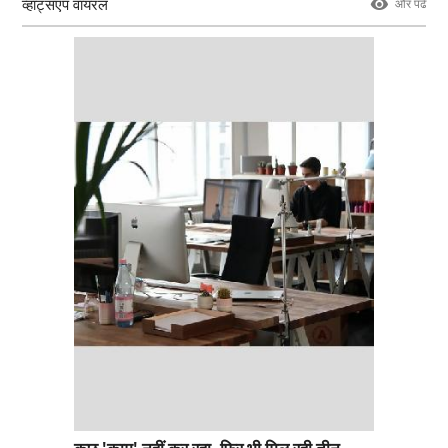
व्हाट्सएप वायरल
और पढे