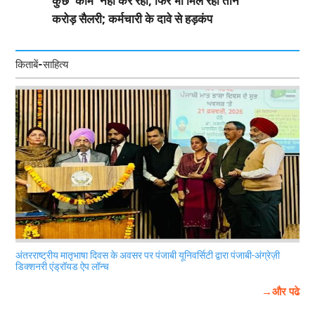
कुछ 'काम' नहीं कर रहा, फिर भी मिल रही तीन
करोड़ सैलरी; कर्मचारी के दावे से हड़कंप
किताबें-साहित्य
अंतरराष्ट्रीय मातृभाषा दिवस के अवसर पर पंजाबी यूनिवर्सिटी द्वारा पंजाबी-अंग्रेज़ी
डिक्शनरी एंड्रॉयड ऐप लॉन्च
→और पढे