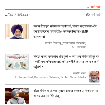
→ आगे पढ़े
ब्लॉगज़ / ओपिनयन
सभी देखें
पंजाब ਦੇ शहरी भविष्य की चुनौतियाँ, वित्तीय उदासीनता और
हमारी राष्ट्रीय जवाबदेही/- सतनाम सिंह संधू (MP,
राज्यसभा)
- सतनाम सिंह संधू (संसद सदस्य, राज्यसभा)
MP, राज्यसभा
तिरछी नज़र: कॉकरोच और कुत्ते — क्या अब सिर्फ यही मुद्दे रह
गए हैं? क्या कॉकरोच पार्टी की राजनीतिक छाया पंजाब तक भी
पहुंचेगी?
बलजीत बल्ली
Editor-in Chief, Babushahi Network, Tirchhi Nazar Media
संसद में पंजाब की एक प्रखर आवाज़ बनकर उभरे राज्यसभा
सांसद सतनाम सिंह संधू