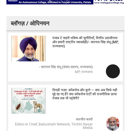
ब्लॉगज़ / ओपिनयन
पंजाब ਦੇ शहरी भविष्य की चुनौतियाँ, वित्तीय उदासीनता
और हमारी राष्ट्रीय जवाबदेही/- सतनाम सिंह संधू (MP,
राज्यसभा)
- सतनाम सिंह संधू (संसद सदस्य, राज्यसभा)
MP, राज्यसभा
तिरछी नज़र: कॉकरोच और कुत्ते — क्या अब सिर्फ यही
मुद्दे रह गए हैं? क्या कॉकरोच पार्टी की राजनीतिक छाया
पंजाब तक भी पहुंचेगी?
बलजीत बल्ली
Editor-in Chief, Babushahi Network, Tirchhi Nazar
Media