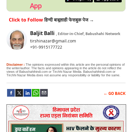
App
हिन्दी बाबूशाही फेसबुक पेज →
Baljit Balli
, Editor-in-Chief, Babushahi Network
tirshinazar@gmail.com
+91-9915177722
Disclaimer :
The opinions expressed within this article are the personal opinions of
the writer/author. The facts and opinions appearing in the article do not reflect the
views of Babushahihindi.com or Tirchhi Nazar Media. Babushahihindi.com or
Tirchhi Nazar Media does not assume any responsibility or liability for the same.
← GO BACK