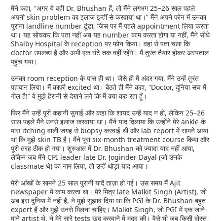
मैंने कहा, “अगर ये वही Dr. Bhushan हैं, तो मैंने लगभग 25–26 साल पहले
अपनी skin problem का इलाज इन्हीं से करवाया था।” मैंने अपने फोन में उनका
पुराना landline number ढूंढा, जिस पर मैं पहले appointment लिया करता
था। यह सोचकर कि पता नहीं अब यह number काम करता होगा या नहीं, मैंने सीधे
Shalby Hospital के reception पर फोन किया। वहां से पता चला कि
doctor उपलब्ध हैं और अभी एक घंटे तक वहीं रहेंगे। मैं तुरंत तैयार होकर अस्पताल
पहुंच गया।
उनका room reception के पास ही था। जैसे ही मैं अंदर गया, मैंने उन्हें तुरंत
पहचान लिया। मैं काफी excited था। बैठते ही मैंने कहा, “Doctor, दुनिया सच में
गोल है!” वे मुझे हैरानी से देखने लगे कि मैं क्या कह रहा हूँ।
फिर मैंने उन्हें पूरी कहानी सुनाई और कहा कि शायद उन्हें याद न हो, लेकिन 25–26
साल पहले मैंने उनसे इलाज करवाया था। मैंने याद दिलाया कि उन्होंने मेरे ankle के
पास itching वाली जगह से biopsy करवाई थी और lab report में सामने आया
था कि मुझे skin TB है। मैंने पूरा six-month treatment course किया और
पूरी तरह ठीक हो गया। शुरुआत में Dr. Bhushan को ज्यादा याद नहीं आया,
लेकिन जब मैंने CPI leader late Dr. Joginder Dayal (जो उनके
classmate थे) का नाम लिया, तो उन्हें थोड़ा याद आया।
मेरी आंखों के सामने 25 साल पुरानी यादें ताज़ा हो गईं। उस समय मैं Ajit
newspaper में काम करता था। मेरे मित्र late Malkit Singh (Artist), जो
अब इस दुनिया में नहीं हैं, ने मुझे सुझाव दिया था कि PGI के Dr. Bhushan बहुत
expert हैं और मुझे उनसे मिलना चाहिए। Malkit Singh, जो PGI में एक जाने-
माने artist थे, ने मेरे सारे tests खुद करवाने में मदद की। वैसे भी जब किसी दोस्त