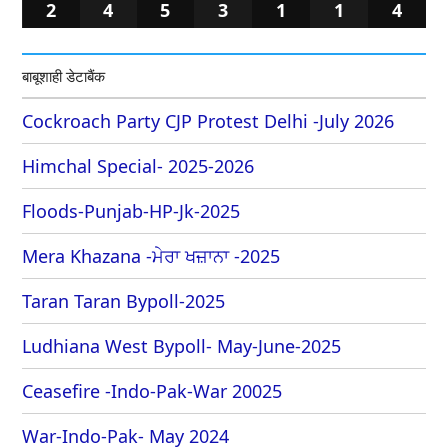
2
4
5
3
1
1
4
बाबूशाही डेटाबैंक
Cockroach Party CJP Protest Delhi -July 2026
Himchal Special- 2025-2026
Floods-Punjab-HP-Jk-2025
Mera Khazana -ਮੇਰਾ ਖਜ਼ਾਨਾ -2025
Taran Taran Bypoll-2025
Ludhiana West Bypoll- May-June-2025
Ceasefire -Indo-Pak-War 20025
War-Indo-Pak- May 2024