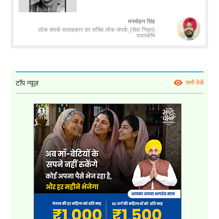
मनमोहन सिंह
लोक संपर्क सलाहकार उप सचिव लोक संपर्क, (सेवा निवृत)
पावरकॉम
टॉप न्यूज़
सभी देखें