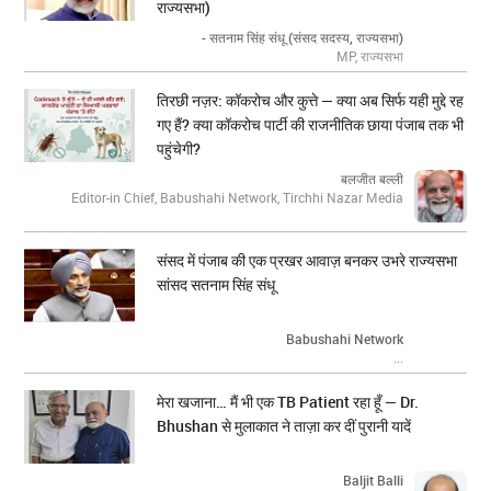
राज्यसभा)
- सतनाम सिंह संधू (संसद सदस्य, राज्यसभा)
MP, राज्यसभा
तिरछी नज़र: कॉकरोच और कुत्ते — क्या अब सिर्फ यही मुद्दे रह
गए हैं? क्या कॉकरोच पार्टी की राजनीतिक छाया पंजाब तक भी
पहुंचेगी?
बलजीत बल्ली
Editor-in Chief, Babushahi Network, Tirchhi Nazar Media
संसद में पंजाब की एक प्रखर आवाज़ बनकर उभरे राज्यसभा
सांसद सतनाम सिंह संधू
Babushahi Network
...
मेरा खजाना… मैं भी एक TB Patient रहा हूँ — Dr.
Bhushan से मुलाकात ने ताज़ा कर दीं पुरानी यादें
Baljit Balli