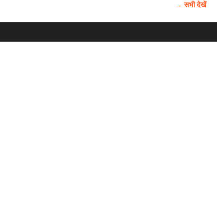
→ सभी देखें
होम
विज्ञापन
राष्ट्रीय
About Us
चुनाव
पंजाब-चंडीगढ़
Archive
विश्व समाचार
हरियाणा-हिमाचल
बाबूशाही टीम
फोटो गैलरी
वीडियो गैलरी