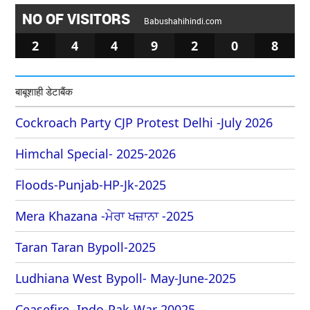
NO OF VISITORS
Babushahihindi.com
2
4
4
9
2
0
8
बाबूशाही डेटाबैंक
Cockroach Party CJP Protest Delhi -July 2026
Himchal Special- 2025-2026
Floods-Punjab-HP-Jk-2025
Mera Khazana -ਮੇਰਾ ਖਜ਼ਾਨਾ -2025
Taran Taran Bypoll-2025
Ludhiana West Bypoll- May-June-2025
Ceasefire -Indo-Pak-War 20025