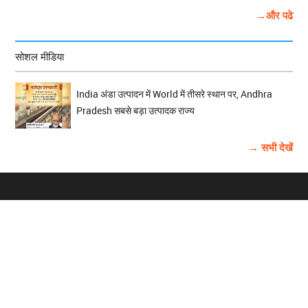
→और पढे
सोशल मीडिया
India अंडा उत्पादन में World में तीसरे स्थान पर, Andhra
Pradesh सबसे बड़ा उत्पादक राज्य
→ सभी देखें
होम
विज्ञापन
राष्ट्रीय
About Us
चुनाव
पंजाब-चंडीगढ़
Archive
विश्व समाचार
हरियाणा-हिमाचल
बाबूशाही टीम
फोटो गैलरी
वीडियो गैलरी