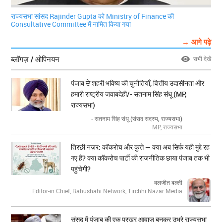
राज्यसभा सांसद Rajinder Gupta को Ministry of Finance की
Consultative Committee में नामित किया गया
→ आगे पढ़े
ब्लॉगज़ / ओपिनयन
सभी देखें
पंजाब ਦੇ शहरी भविष्य की चुनौतियाँ, वित्तीय उदासीनता और
हमारी राष्ट्रीय जवाबदेही/- सतनाम सिंह संधू (MP,
राज्यसभा)
- सतनाम सिंह संधू (संसद सदस्य, राज्यसभा)
MP, राज्यसभा
तिरछी नज़र: कॉकरोच और कुत्ते — क्या अब सिर्फ यही मुद्दे रह
गए हैं? क्या कॉकरोच पार्टी की राजनीतिक छाया पंजाब तक भी
पहुंचेगी?
बलजीत बल्ली
Editor-in Chief, Babushahi Network, Tirchhi Nazar Media
संसद में पंजाब की एक प्रखर आवाज़ बनकर उभरे राज्यसभा