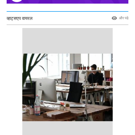
व्हाट्सएप वायरल
और पढे