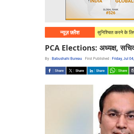
न्यूज़ फ़्लैश
07, 2026
पावरकॉम निर्बाध बिजली आपूर्ति सुनिश्चित करने के लिए पूरी तरह प्रतिब
PCA Elections: अध्यक्ष, सचिव 
By :
Babushahi Bureau
First Published :
Friday, Jul 0