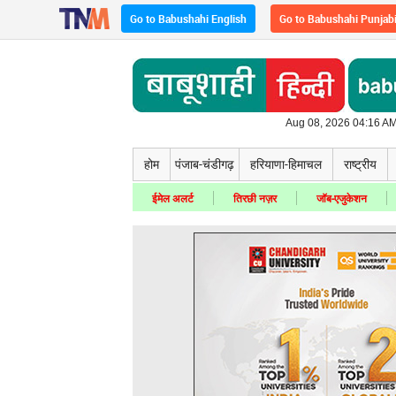
Go to Babushahi English
Go to Babushahi Punjab
Aug 08, 2026 04:16 AM
होम
पंजाब-चंडीगढ़
हरियाणा-हिमाचल
राष्ट्रीय
ईमेल अलर्ट
तिरछी नज़र
जॉब-एजुकेशन