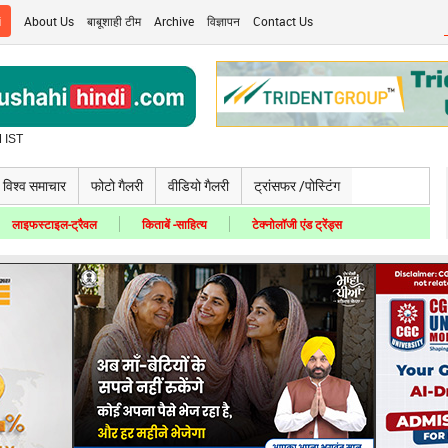
i
About Us
बाबूशाही टीम
Archive
विज्ञापन
Contact Us
 IST
विश्व समाचार
फोटो गैलरी
वीडियो गैलरी
ट्रांसफर /पोस्टिंग
लाइफस्टाइल-ट्रैवल
किताबें -साहित्य
टेक्नोलॉजी एंड ट्रेंड्स