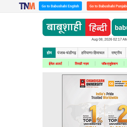
Go to Babushahi English
Go to Babushahi Punjab
Aug 08, 2026 02:17 AM
होम
पंजाब-चंडीगढ़
हरियाणा-हिमाचल
राष्ट्रीय
ईमेल अलर्ट
तिरछी नज़र
जॉब-एजुकेशन