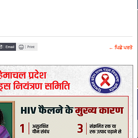
← ਪਿਛੇ ਪਰਤੋ