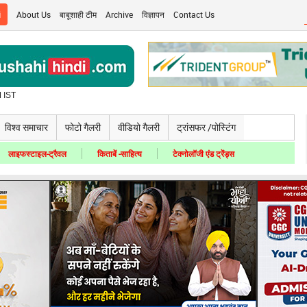
i
About Us
बाबूशाही टीम
Archive
विज्ञापन
Contact Us
 IST
विश्व समाचार
फोटो गैलरी
वीडियो गैलरी
ट्रांसफर /पोस्टिंग
लाइफस्टाइल-ट्रैवल
किताबें -साहित्य
टेक्नोलॉजी एंड ट्रेंड्स