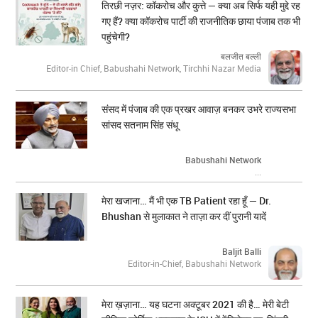
तिरछी नज़र: कॉकरोच और कुत्ते — क्या अब सिर्फ यही मुद्दे रह
गए हैं? क्या कॉकरोच पार्टी की राजनीतिक छाया पंजाब तक भी
पहुंचेगी?
बलजीत बल्ली
Editor-in Chief, Babushahi Network, Tirchhi Nazar Media
संसद में पंजाब की एक प्रखर आवाज़ बनकर उभरे राज्यसभा
सांसद सतनाम सिंह संधू
Babushahi Network
...
मेरा खजाना… मैं भी एक TB Patient रहा हूँ — Dr.
Bhushan से मुलाकात ने ताज़ा कर दीं पुरानी यादें
Baljit Balli
Editor-in-Chief, Babushahi Network
मेरा ख़ज़ाना… यह घटना अक्टूबर 2021 की है… मेरी बेटी