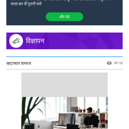
ताज़ा कर दीं पुरानी यादें
और पढे
विज्ञापन
व्हाट्सएप वायरल
और पढे