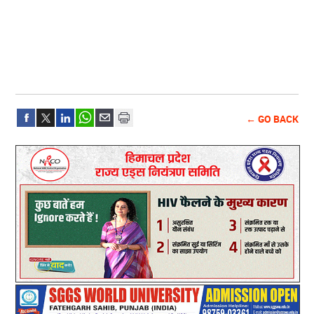
← GO BACK