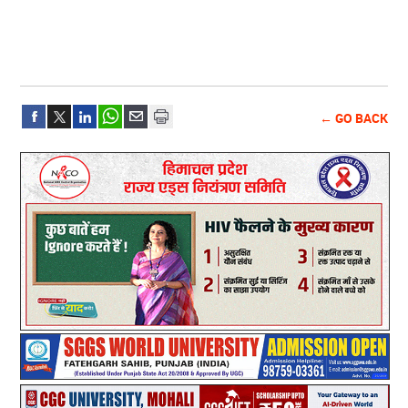
← GO BACK