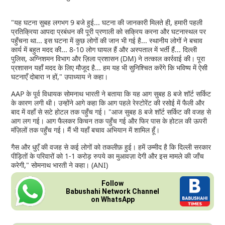
"यह घटना सुबह लगभग 9 बजे हुई... घटना की जानकारी मिलते ही, हमारी पहली
प्रतिक्रिया आपदा प्रबंधन की पूरी प्रणाली को सक्रिय करना और घटनास्थल पर
पहुँचना था... इस घटना में कुछ लोगों की जान भी गई है... स्थानीय लोगों ने बचाव
कार्य में बहुत मदद की... 8-10 लोग घायल हैं और अस्पताल में भर्ती हैं... दिल्ली
पुलिस, अग्निशमन विभाग और ज़िला प्रशासन (DM) ने तत्काल कार्रवाई की। पूरा
प्रशासन यहाँ मदद के लिए मौजूद है... हम यह भी सुनिश्चित करेंगे कि भविष्य में ऐसी
घटनाएँ दोबारा न हों," उपाध्याय ने कहा।
AAP के पूर्व विधायक सोमनाथ भारती ने बताया कि यह आग सुबह 8 बजे शॉर्ट सर्किट
के कारण लगी थी। उन्होंने आगे कहा कि आग पहले रेस्टोरेंट की रसोई में फैली और
बाद में वहाँ से सटे होटल तक पहुँच गई। "आज सुबह 8 बजे शॉर्ट सर्किट की वजह से
आग लग गई। आग फैलकर किचन तक पहुँच गई और फिर पास के होटल की ऊपरी
मंज़िलों तक पहुँच गई। मैं भी यहाँ बचाव अभियान में शामिल हूँ।
गैस और धुएँ की वजह से कई लोगों को तकलीफ़ हुई। हमें उम्मीद है कि दिल्ली सरकार
पीड़ितों के परिवारों को 1-1 करोड़ रुपये का मुआवज़ा देगी और इस मामले की जाँच
करेगी," सोमनाथ भारती ने कहा। (ANI)
Follow
Babushahi Network Channel
on WhatsApp