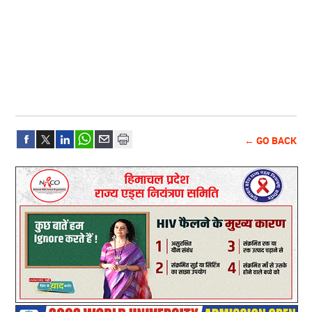
← GO BACK