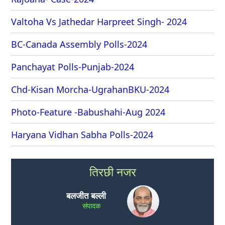
Valtoha Vs Jathedar Harpreet Singh- 2024
BC-Canada Assembly Polls-2024
Panchayat Polls-Punjab-2024
Chd-Kisan Morcha-UgrahanBKU-2024
Photo-Feature -Babushahi-Aug 2024
Haryana Vidhan Sabha Polls-2024
तिरछी नजर
बलजीत बल्ली
संपादक