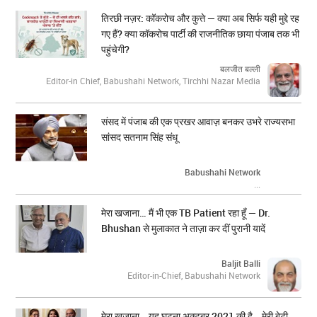
तिरछी नज़र: कॉकरोच और कुत्ते — क्या अब सिर्फ यही मुद्दे रह
गए हैं? क्या कॉकरोच पार्टी की राजनीतिक छाया पंजाब तक भी
पहुंचेगी?
बलजीत बल्ली
Editor-in Chief, Babushahi Network, Tirchhi Nazar Media
संसद में पंजाब की एक प्रखर आवाज़ बनकर उभरे राज्यसभा
सांसद सतनाम सिंह संधू
Babushahi Network
...
मेरा खजाना… मैं भी एक TB Patient रहा हूँ — Dr.
Bhushan से मुलाकात ने ताज़ा कर दीं पुरानी यादें
Baljit Balli
Editor-in-Chief, Babushahi Network
मेरा ख़ज़ाना… यह घटना अक्टूबर 2021 की है… मेरी बेटी