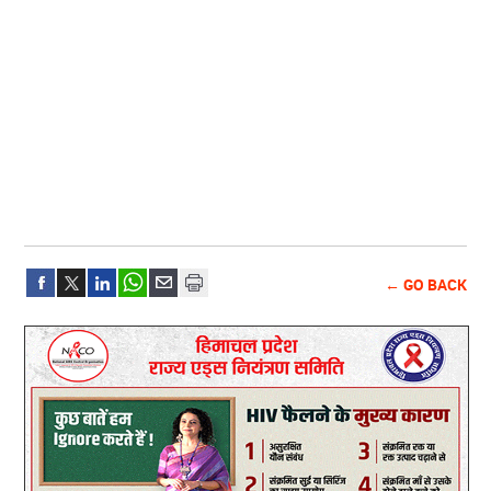
← GO BACK