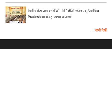
India अंडा उत्पादन में World में तीसरे स्थान पर, Andhra
Pradesh सबसे बड़ा उत्पादक राज्य
→ सभी देखें
होम
विज्ञापन
राष्ट्रीय
About Us
चुनाव
पंजाब-चंडीगढ़
Archive
विश्व समाचार
हरियाणा-हिमाचल
बाबूशाही टीम
फोटो गैलरी
वीडियो गैलरी