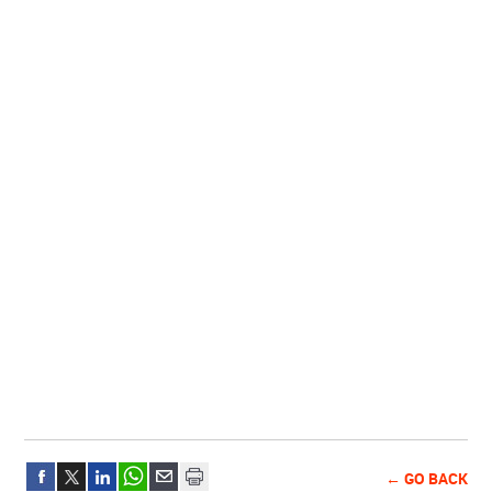
← GO BACK