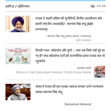
ब्लॉगज़ / ओपिनयन
सभी देखें
पंजाब ਦੇ शहरी भविष्य की चुनौतियाँ, वित्तीय उदासीनता और
हमारी राष्ट्रीय जवाबदेही/- सतनाम सिंह संधू (MP,
राज्यसभा)
- सतनाम सिंह संधू (संसद सदस्य, राज्यसभा)
MP, राज्यसभा
तिरछी नज़र: कॉकरोच और कुत्ते — क्या अब सिर्फ यही मुद्दे रह
गए हैं? क्या कॉकरोच पार्टी की राजनीतिक छाया पंजाब तक भी
पहुंचेगी?
बलजीत बल्ली
Editor-in Chief, Babushahi Network, Tirchhi Nazar Media
संसद में पंजाब की एक प्रखर आवाज़ बनकर उभरे राज्यसभा
सांसद सतनाम सिंह संधू
Babushahi Network
...