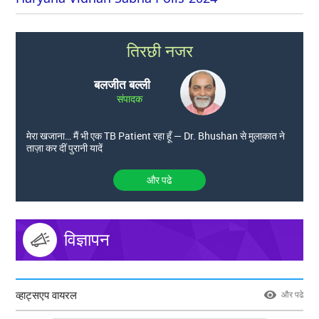
तिरछी नजर
बलजीत बल्ली
संपादक
मेरा खजाना… मैं भी एक TB Patient रहा हूँ — Dr. Bhushan से मुलाकात ने
ताज़ा कर दीं पुरानी यादें
और पढे
विज्ञापन
व्हाट्सएप वायरल
और पढे