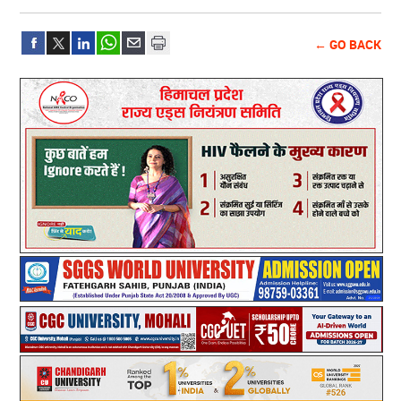
← GO BACK