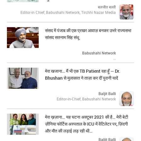
बलजीत बल्ली
Editor-in Chief, Babushahi Network, Tirchhi Nazar Media
संसद में पंजाब की एक प्रखर आवाज़ बनकर उभरे राज्यसभा
सांसद सतनाम सिंह संधू
Babushahi Network
...
मेरा खजाना… मैं भी एक TB Patient रहा हूँ — Dr.
Bhushan से मुलाकात ने ताज़ा कर दीं पुरानी यादें
Baljit Balli
Editor-in-Chief, Babushahi Network
मेरा ख़ज़ाना… यह घटना अक्टूबर 2021 की है… मेरी बेटी
ज़ीनिया फोर्टिस अस्पताल के ICU में वेंटिलेटर पर, ज़िंदगी
और मौत की लड़ाई लड़ रही थी…
Baljit Balli