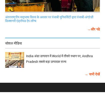
अंतरराष्ट्रीय मातृभाषा दिवस के अवसर पर पंजाबी यूनिवर्सिटी द्वारा पंजाबी-अंग्रेज़ी
डिक्शनरी एंड्रॉयड ऐप लॉन्च
→और पढे
सोशल मीडिया
India अंडा उत्पादन में World में तीसरे स्थान पर, Andhra
Pradesh सबसे बड़ा उत्पादक राज्य
→ सभी देखें
होम
विज्ञापन
राष्ट्रीय
About Us
चुनाव
पंजाब-चंडीगढ़