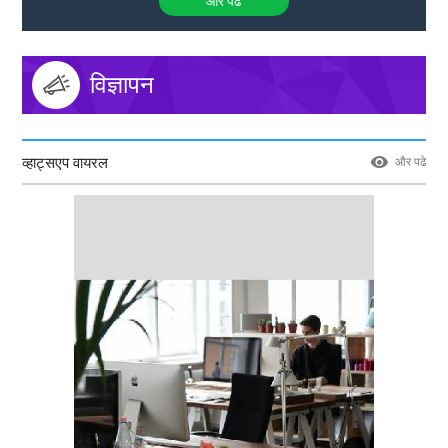
और पढे
विज्ञापन
व्हाट्सएप वायरल
और पढे