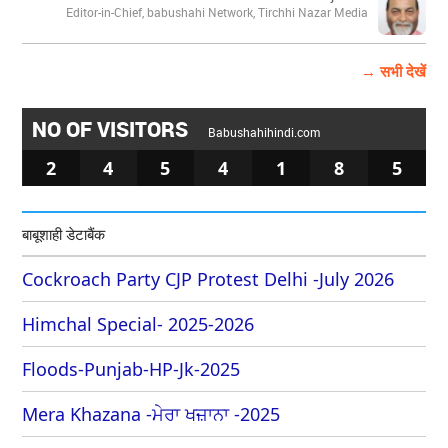
Editor-in-Chief, babushahi Network, Tirchhi Nazar Media
→ सभी देखें
NO OF VISITORS
Babushahihindi.com
2
4
5
4
1
8
5
बाबूशाही डेटाबैंक
Cockroach Party CJP Protest Delhi -July 2026
Himchal Special- 2025-2026
Floods-Punjab-HP-Jk-2025
Mera Khazana -ਮੇਰਾ ਖਜ਼ਾਨਾ -2025