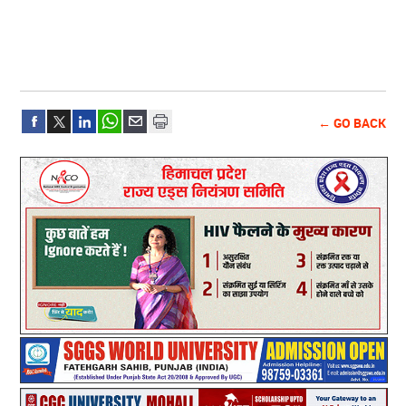
← GO BACK