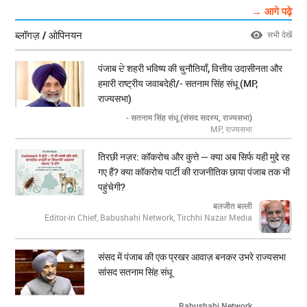
→ आगे पढ़े
ब्लॉगज़ / ओपिनयन
सभी देखें
पंजाब ਦੇ शहरी भविष्य की चुनौतियाँ, वित्तीय उदासीनता और
हमारी राष्ट्रीय जवाबदेही/- सतनाम सिंह संधू (MP,
राज्यसभा)
- सतनाम सिंह संधू (संसद सदस्य, राज्यसभा)
MP, राज्यसभा
तिरछी नज़र: कॉकरोच और कुत्ते — क्या अब सिर्फ यही मुद्दे रह
गए हैं? क्या कॉकरोच पार्टी की राजनीतिक छाया पंजाब तक भी
पहुंचेगी?
बलजीत बल्ली
Editor-in Chief, Babushahi Network, Tirchhi Nazar Media
संसद में पंजाब की एक प्रखर आवाज़ बनकर उभरे राज्यसभा
सांसद सतनाम सिंह संधू
Babushahi Network