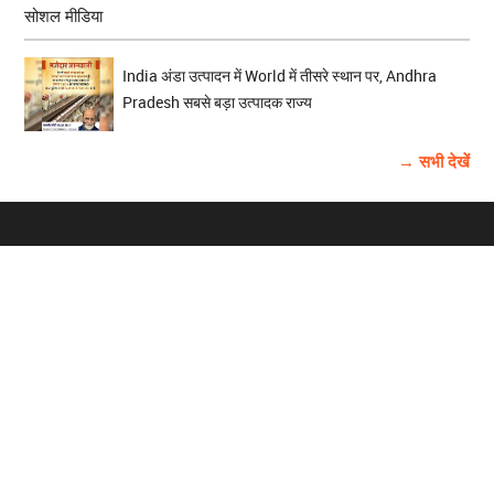
सोशल मीडिया
India अंडा उत्पादन में World में तीसरे स्थान पर, Andhra
Pradesh सबसे बड़ा उत्पादक राज्य
→ सभी देखें
होम
विज्ञापन
राष्ट्रीय
About Us
चुनाव
पंजाब-चंडीगढ़
Archive
विश्व समाचार
हरियाणा-हिमाचल
बाबूशाही टीम
फोटो गैलरी
वीडियो गैलरी