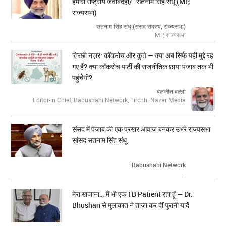
हमारी राष्ट्रीय जवाबदेही/- सतनाम सिंह संधू (MP,
राज्यसभा)
- सतनाम सिंह संधू (संसद सदस्य, राज्यसभा)
MP, राज्यसभा
तिरछी नज़र: कॉकरोच और कुत्ते — क्या अब सिर्फ यही मुद्दे रह
गए हैं? क्या कॉकरोच पार्टी की राजनीतिक छाया पंजाब तक भी
पहुंचेगी?
बलजीत बल्ली
Editor-in Chief, Babushahi Network, Tirchhi Nazar Media
संसद में पंजाब की एक प्रखर आवाज़ बनकर उभरे राज्यसभा
सांसद सतनाम सिंह संधू
Babushahi Network
...
मेरा खजाना… मैं भी एक TB Patient रहा हूँ — Dr.
Bhushan से मुलाकात ने ताज़ा कर दीं पुरानी यादें