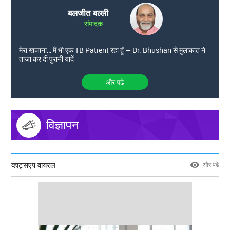
बलजीत बल्ली
संपादक
मेरा खजाना… मैं भी एक TB Patient रहा हूँ — Dr. Bhushan से मुलाकात ने
ताज़ा कर दीं पुरानी यादें
और पढे
विज्ञापन
व्हाट्सएप वायरल
और पढे