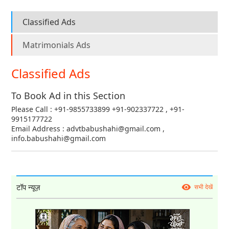
Classified Ads
Matrimonials Ads
Classified Ads
To Book Ad in this Section
Please Call : +91-9855733899 +91-902337722 , +91-
9915177722
Email Address : advtbabushahi@gmail.com ,
info.babushahi@gmail.com
टॉप न्यूज़
सभी देखें