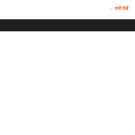
→ सभी देखें
होम
विज्ञापन
राष्ट्रीय
About Us
चुनाव
पंजाब-चंडीगढ़
Archive
विश्व समाचार
हरियाणा-हिमाचल
बाबूशाही टीम
फोटो गैलरी
वीडियो गैलरी