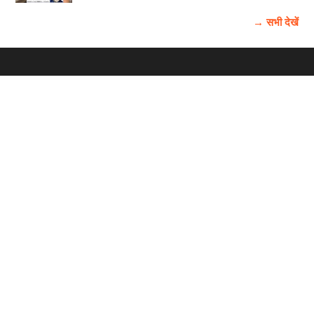
→ सभी देखें
होम
विज्ञापन
राष्ट्रीय
About Us
चुनाव
पंजाब-चंडीगढ़
Archive
विश्व समाचार
हरियाणा-हिमाचल
बाबूशाही टीम
फोटो गैलरी
वीडियो गैलरी