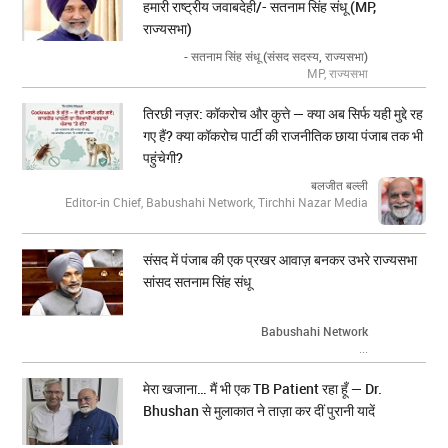
हमारी राष्ट्रीय जवाबदेही/- सतनाम सिंह संधू (MP,
राज्यसभा)
- सतनाम सिंह संधू (संसद सदस्य, राज्यसभा)
MP, राज्यसभा
तिरछी नज़र: कॉकरोच और कुत्ते — क्या अब सिर्फ यही मुद्दे रह
गए हैं? क्या कॉकरोच पार्टी की राजनीतिक छाया पंजाब तक भी
पहुंचेगी?
बलजीत बल्ली
Editor-in Chief, Babushahi Network, Tirchhi Nazar Media
संसद में पंजाब की एक प्रखर आवाज़ बनकर उभरे राज्यसभा
सांसद सतनाम सिंह संधू
Babushahi Network
...
मेरा खजाना… मैं भी एक TB Patient रहा हूँ — Dr.
Bhushan से मुलाकात ने ताज़ा कर दीं पुरानी यादें