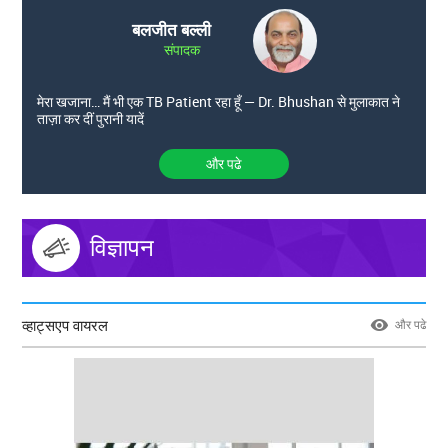
बलजीत बल्ली
संपादक
मेरा खजाना… मैं भी एक TB Patient रहा हूँ — Dr. Bhushan से मुलाकात ने
ताज़ा कर दीं पुरानी यादें
और पढे
विज्ञापन
व्हाट्सएप वायरल
और पढे