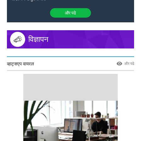
और पढे
विज्ञापन
व्हाट्सएप वायरल
और पढे