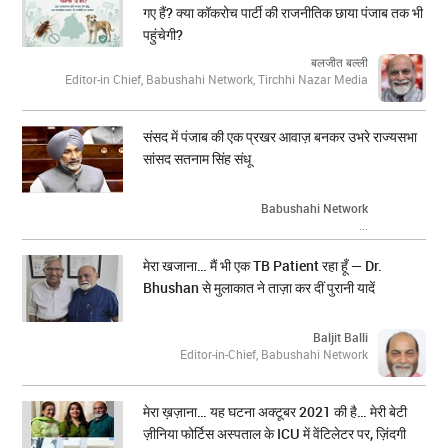
गए हैं? क्या कॉकरोच पार्टी की राजनीतिक छाया पंजाब तक भी
पहुंचेगी?
बलजीत बल्ली
Editor-in Chief, Babushahi Network, Tirchhi Nazar Media
संसद में पंजाब की एक प्रखर आवाज़ बनकर उभरे राज्यसभा
सांसद सतनाम सिंह संधू
Babushahi Network
...
मेरा खजाना… मैं भी एक TB Patient रहा हूँ — Dr.
Bhushan से मुलाकात ने ताज़ा कर दीं पुरानी यादें
Baljit Balli
Editor-in-Chief, Babushahi Network
मेरा ख़ज़ाना… यह घटना अक्टूबर 2021 की है… मेरी बेटी
ज़ीनिया फोर्टिस अस्पताल के ICU में वेंटिलेटर पर, ज़िंदगी