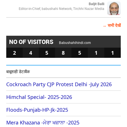
Baljit Balli
Editor-in-Chief, babushahi Network, Tirchhi Nazar Media
→ सभी देखें
NO OF VISITORS
Babushahihindi.com
2
4
5
8
5
1
1
बाबूशाही डेटाबैंक
Cockroach Party CJP Protest Delhi -July 2026
Himchal Special- 2025-2026
Floods-Punjab-HP-Jk-2025
Mera Khazana -ਮੇਰਾ ਖਜ਼ਾਨਾ -2025