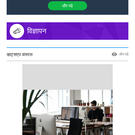
और पढे
विज्ञापन
व्हाट्सएप वायरल
और पढे