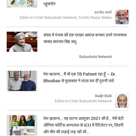
पहुंचेगी?
बलजीत बल्ली
Editor-in Chief, Babushahi Network, Tirchhi Nazar Media
संसद में पंजाब की एक प्रखर आवाज़ बनकर उभरे राज्यसभा
सांसद सतनाम सिंह संधू
Babushahi Network
...
मेरा खजाना… मैं भी एक TB Patient रहा हूँ — Dr.
Bhushan से मुलाकात ने ताज़ा कर दीं पुरानी यादें
Baljit Balli
Editor-in-Chief, Babushahi Network
मेरा ख़ज़ाना… यह घटना अक्टूबर 2021 की है… मेरी बेटी
ज़ीनिया फोर्टिस अस्पताल के ICU में वेंटिलेटर पर, ज़िंदगी
और मौत की लड़ाई लड़ रही थी…