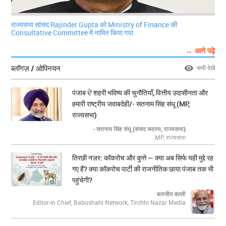
राज्यसभा सांसद Rajinder Gupta को Ministry of Finance की
Consultative Committee में नामित किया गया
→ आगे पढ़े
ब्लॉगज़ / ओपिनयन
सभी देखें
पंजाब ਦੇ शहरी भविष्य की चुनौतियाँ, वित्तीय उदासीनता और
हमारी राष्ट्रीय जवाबदेही/- सतनाम सिंह संधू (MP,
राज्यसभा)
- सतनाम सिंह संधू (संसद सदस्य, राज्यसभा)
MP, राज्यसभा
तिरछी नज़र: कॉकरोच और कुत्ते — क्या अब सिर्फ यही मुद्दे रह
गए हैं? क्या कॉकरोच पार्टी की राजनीतिक छाया पंजाब तक भी
पहुंचेगी?
बलजीत बल्ली
Editor-in Chief, Babushahi Network, Tirchhi Nazar Media