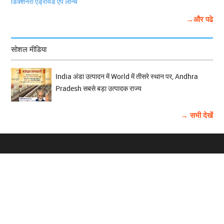
डिक्शनरी एंड्रॉयड ऐप लॉन्च
→और पढे
सोशल मीडिया
India अंडा उत्पादन में World में तीसरे स्थान पर, Andhra
Pradesh सबसे बड़ा उत्पादक राज्य
→ सभी देखें
होम
विज्ञापन
राष्ट्रीय
About Us
चुनाव
पंजाब-चंडीगढ़
Archive
विश्व समाचार
हरियाणा-हिमाचल
बाबूशाही टीम
फोटो गैलरी
वीडियो गैलरी