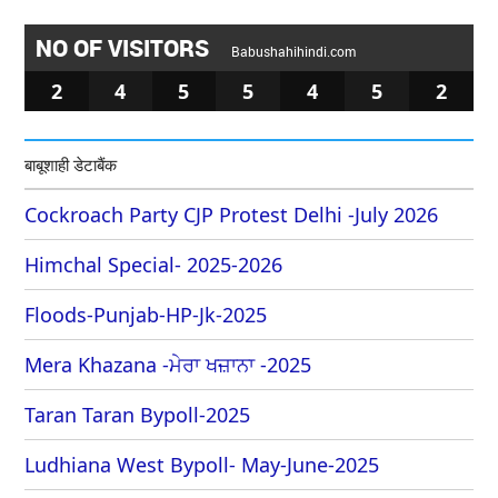
NO OF VISITORS
Babushahihindi.com
2
4
5
5
4
5
2
बाबूशाही डेटाबैंक
Cockroach Party CJP Protest Delhi -July 2026
Himchal Special- 2025-2026
Floods-Punjab-HP-Jk-2025
Mera Khazana -ਮੇਰਾ ਖਜ਼ਾਨਾ -2025
Taran Taran Bypoll-2025
Ludhiana West Bypoll- May-June-2025