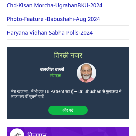
Chd-Kisan Morcha-UgrahanBKU-2024
Photo-Feature -Babushahi-Aug 2024
Haryana Vidhan Sabha Polls-2024
तिरछी नजर
बलजीत बल्ली
संपादक
मेरा खजाना… मैं भी एक TB Patient रहा हूँ — Dr. Bhushan से मुलाकात ने
ताज़ा कर दीं पुरानी यादें
और पढे
विज्ञापन