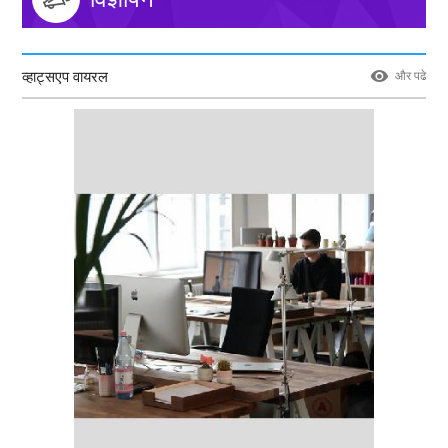
व्हाट्सएप वायरल
और पढे