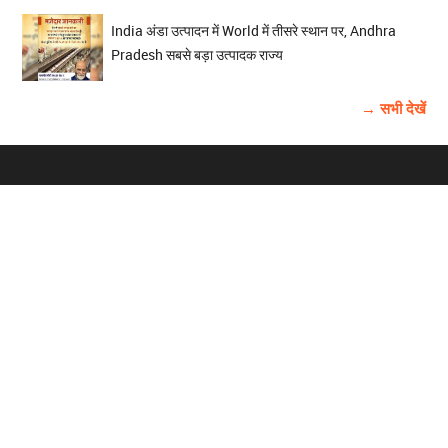
India अंडा उत्पादन में World में तीसरे स्थान पर, Andhra
Pradesh सबसे बड़ा उत्पादक राज्य
→ सभी देखें
होम
विज्ञापन
राष्ट्रीय
About Us
चुनाव
पंजाब-चंडीगढ़
Archive
विश्व समाचार
हरियाणा-हिमाचल
बाबूशाही टीम
फोटो गैलरी
वीडियो गैलरी