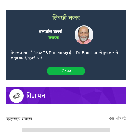
तिरछी नजर
बलजीत बल्ली
संपादक
मेरा खजाना… मैं भी एक TB Patient रहा हूँ — Dr. Bhushan से मुलाकात ने
ताज़ा कर दीं पुरानी यादें
और पढे
विज्ञापन
व्हाट्सएप वायरल
और पढे