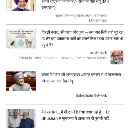
हमारी राष्ट्रीय जवाबदेही/- सतनाम सिंह संधू (MP,
राज्यसभा)
- सतनाम सिंह संधू (संसद सदस्य, राज्यसभा)
MP, राज्यसभा
तिरछी नज़र: कॉकरोच और कुत्ते — क्या अब सिर्फ यही मुद्दे रह
गए हैं? क्या कॉकरोच पार्टी की राजनीतिक छाया पंजाब तक भी
पहुंचेगी?
बलजीत बल्ली
Editor-in Chief, Babushahi Network, Tirchhi Nazar Media
संसद में पंजाब की एक प्रखर आवाज़ बनकर उभरे राज्यसभा
सांसद सतनाम सिंह संधू
Babushahi Network
...
मेरा खजाना… मैं भी एक TB Patient रहा हूँ — Dr.
Bhushan से मुलाकात ने ताज़ा कर दीं पुरानी यादें