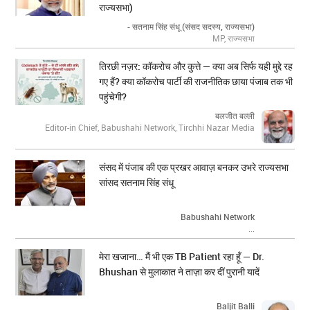
राज्यसभा)
- सतनाम सिंह संधू (संसद सदस्य, राज्यसभा)
MP, राज्यसभा
तिरछी नज़र: कॉकरोच और कुत्ते — क्या अब सिर्फ यही मुद्दे रह
गए हैं? क्या कॉकरोच पार्टी की राजनीतिक छाया पंजाब तक भी
पहुंचेगी?
बलजीत बल्ली
Editor-in Chief, Babushahi Network, Tirchhi Nazar Media
संसद में पंजाब की एक प्रखर आवाज़ बनकर उभरे राज्यसभा
सांसद सतनाम सिंह संधू
Babushahi Network
...
मेरा खजाना… मैं भी एक TB Patient रहा हूँ — Dr.
Bhushan से मुलाकात ने ताज़ा कर दीं पुरानी यादें
Baljit Balli