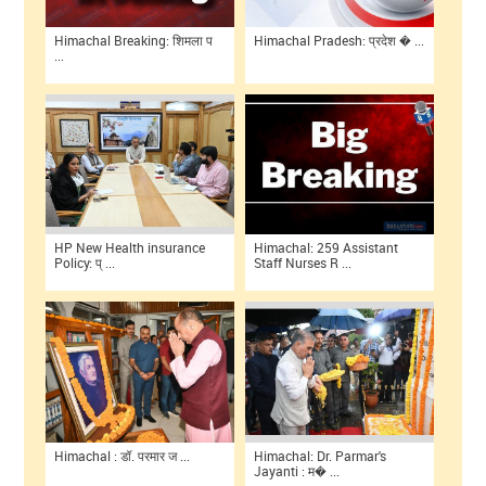
Himachal Breaking: शिमला प
Himachal Pradesh: प्रदेश � ...
...
HP New Health insurance
Himachal: 259 Assistant
Policy: प् ...
Staff Nurses R ...
Himachal : डॉ. परमार ज ...
Himachal: Dr. Parmar's
Jayanti : म� ...