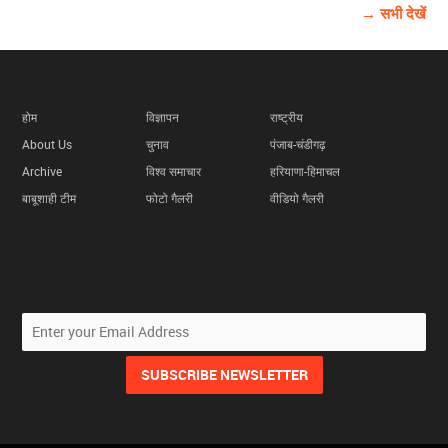
→ सभी देखें
होम
विज्ञापन
राष्ट्रीय
About Us
चुनाव
पंजाब-चंडीगढ़
Archive
विश्व समाचार
हरियाणा-हिमाचल
बाबूशाही टीम
फोटो गैलरी
वीडियो गैलरी