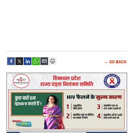
← GO BACK