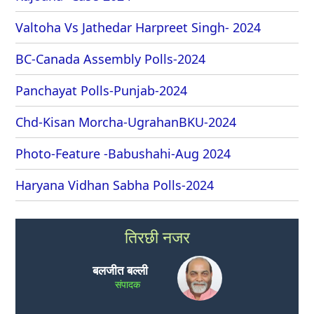
Valtoha Vs Jathedar Harpreet Singh- 2024
BC-Canada Assembly Polls-2024
Panchayat Polls-Punjab-2024
Chd-Kisan Morcha-UgrahanBKU-2024
Photo-Feature -Babushahi-Aug 2024
Haryana Vidhan Sabha Polls-2024
तिरछी नजर
बलजीत बल्ली
संपादक