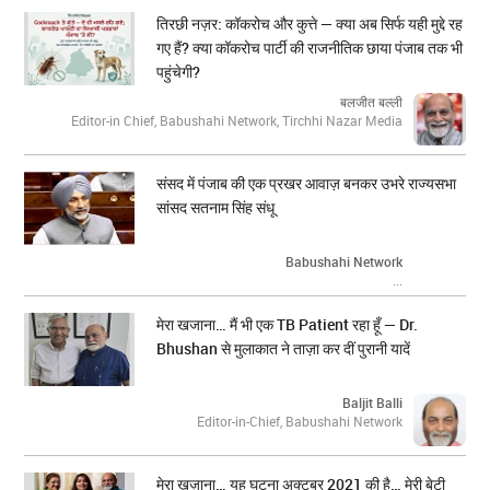
तिरछी नज़र: कॉकरोच और कुत्ते — क्या अब सिर्फ यही मुद्दे रह
गए हैं? क्या कॉकरोच पार्टी की राजनीतिक छाया पंजाब तक भी
पहुंचेगी?
बलजीत बल्ली
Editor-in Chief, Babushahi Network, Tirchhi Nazar Media
संसद में पंजाब की एक प्रखर आवाज़ बनकर उभरे राज्यसभा
सांसद सतनाम सिंह संधू
Babushahi Network
...
मेरा खजाना… मैं भी एक TB Patient रहा हूँ — Dr.
Bhushan से मुलाकात ने ताज़ा कर दीं पुरानी यादें
Baljit Balli
Editor-in-Chief, Babushahi Network
मेरा ख़ज़ाना… यह घटना अक्टूबर 2021 की है… मेरी बेटी