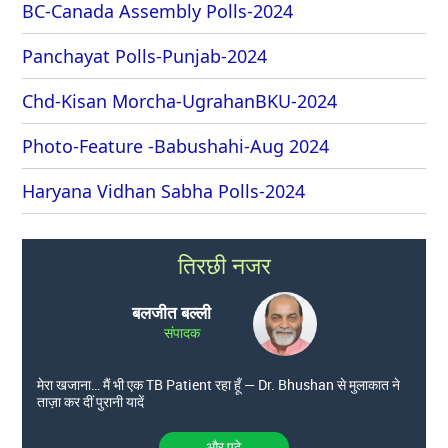
BC-Canada Assembly Polls-2024
Panchayat Polls-Punjab-2024
Chd-Kisan Morcha-UgrahanBKU-2024
Photo-Feature -Babushahi-Aug 2024
Haryana Vidhan Sabha Polls-2024
तिरछी नजर
बलजीत बल्ली
संपादक
मेरा खजाना… मैं भी एक TB Patient रहा हूँ — Dr. Bhushan से मुलाकात ने
ताज़ा कर दीं पुरानी यादें
और पढे