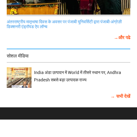
अंतरराष्ट्रीय मातृभाषा दिवस के अवसर पर पंजाबी यूनिवर्सिटी द्वारा पंजाबी-अंग्रेज़ी
डिक्शनरी एंड्रॉयड ऐप लॉन्च
→और पढे
सोशल मीडिया
India अंडा उत्पादन में World में तीसरे स्थान पर, Andhra
Pradesh सबसे बड़ा उत्पादक राज्य
→ सभी देखें
होम
विज्ञापन
राष्ट्रीय
About Us
चुनाव
पंजाब-चंडीगढ़