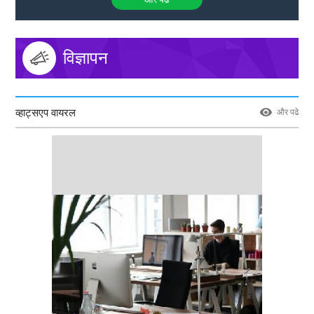
विज्ञापन
व्हाट्सएप वायरल
और पढे