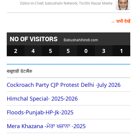
Editor-in-Chief, babushahi Network, Tirchhi Nazar Media
→ सभी देखें
NO OF VISITORS
Babushahihindi.com
2
4
5
5
0
3
1
बाबूशाही डेटाबैंक
Cockroach Party CJP Protest Delhi -July 2026
Himchal Special- 2025-2026
Floods-Punjab-HP-Jk-2025
Mera Khazana -ਮੇਰਾ ਖਜ਼ਾਨਾ -2025