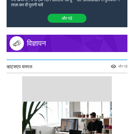
ताज़ा कर दीं पुरानी यादें
और पढे
विज्ञापन
व्हाट्सएप वायरल
और पढे