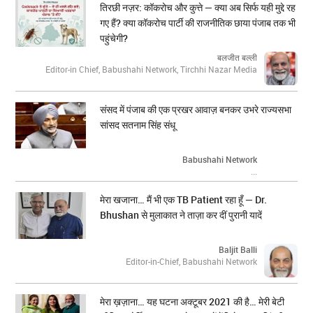
तिरछी नज़र: कॉकरोच और कुत्ते — क्या अब सिर्फ यही मुद्दे रह
गए हैं? क्या कॉकरोच पार्टी की राजनीतिक छाया पंजाब तक भी
पहुंचेगी?
बलजीत बल्ली
Editor-in Chief, Babushahi Network, Tirchhi Nazar Media
संसद में पंजाब की एक प्रखर आवाज़ बनकर उभरे राज्यसभा
सांसद सतनाम सिंह संधू
Babushahi Network
...
मेरा खजाना… मैं भी एक TB Patient रहा हूँ — Dr.
Bhushan से मुलाकात ने ताज़ा कर दीं पुरानी यादें
Baljit Balli
Editor-in-Chief, Babushahi Network
मेरा ख़ज़ाना… यह घटना अक्टूबर 2021 की है… मेरी बेटी