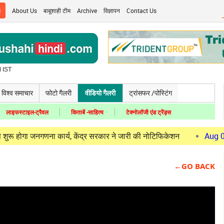
i
About Us
बाबूशाही टीम
Archive
विज्ञापन
Contact Us
 IST
विश्व समाचार
फोटो गैलरी
वीडियो गैलरी
ट्रांसफर /पोस्टिंग
लाइफस्टाइल-ट्रैवल
किताबें -साहित्य
टेक्नोलॉजी एंड ट्रेंड्स
गा जनगणना कार्य, केंद्र सरकार ने जारी की नोटिफिकेशन
Aug 06, 202
←GO BACK