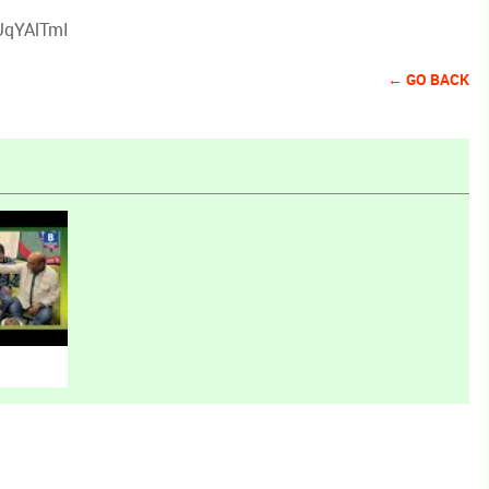
UqYAlTmI
← GO BACK