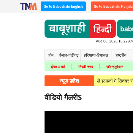
Go to Babushahi English
Go to Babushahi Punjab
Aug 06, 2026 10:22 AM
होम
पंजाब-चंडीगढ़
हरियाणा-हिमाचल
राष्ट्रीय
ईमेल अलर्ट
तिरछी नज़र
जॉब-एजुकेशन
न्यूज़ फ़्लैश
 06, 2026
Annual Census: हिमाचल के बर्फीले इलाकों में सितंबर से शुरू हो
वीडियो गैलरीS