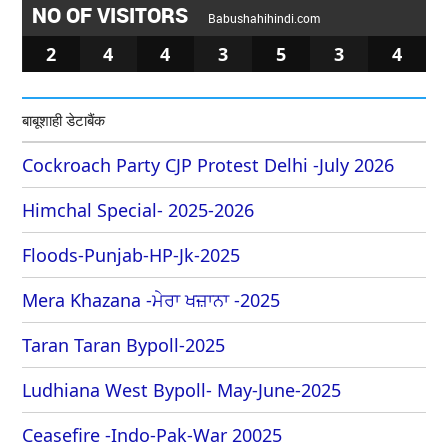
NO OF VISITORS
Babushahihindi.com
2
4
4
3
5
3
4
बाबूशाही डेटाबैंक
Cockroach Party CJP Protest Delhi -July 2026
Himchal Special- 2025-2026
Floods-Punjab-HP-Jk-2025
Mera Khazana -ਮੇਰਾ ਖਜ਼ਾਨਾ -2025
Taran Taran Bypoll-2025
Ludhiana West Bypoll- May-June-2025
Ceasefire -Indo-Pak-War 20025