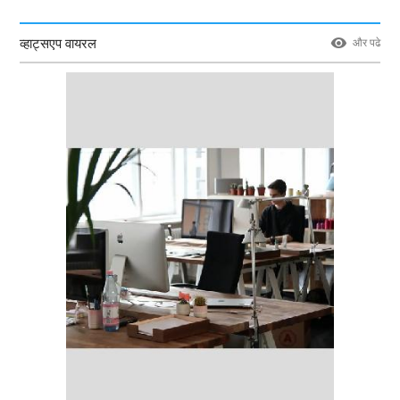
व्हाट्सएप वायरल
और पढे