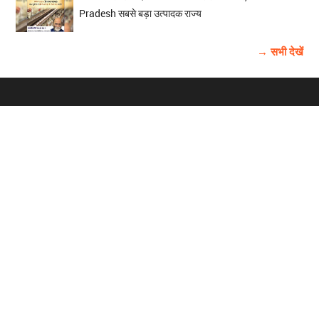
Pradesh सबसे बड़ा उत्पादक राज्य
→ सभी देखें
होम
विज्ञापन
राष्ट्रीय
About Us
चुनाव
पंजाब-चंडीगढ़
Archive
विश्व समाचार
हरियाणा-हिमाचल
बाबूशाही टीम
फोटो गैलरी
वीडियो गैलरी