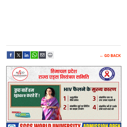
← GO BACK