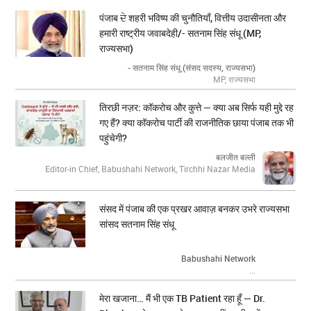
पंजाब ਦੇ शहरी भविष्य की चुनौतियाँ, वित्तीय उदासीनता और
हमारी राष्ट्रीय जवाबदेही/- सतनाम सिंह संधू (MP,
राज्यसभा)
- सतनाम सिंह संधू (संसद सदस्य, राज्यसभा)
MP, राज्यसभा
तिरछी नज़र: कॉकरोच और कुत्ते — क्या अब सिर्फ यही मुद्दे रह
गए हैं? क्या कॉकरोच पार्टी की राजनीतिक छाया पंजाब तक भी
पहुंचेगी?
बलजीत बल्ली
Editor-in Chief, Babushahi Network, Tirchhi Nazar Media
संसद में पंजाब की एक प्रखर आवाज़ बनकर उभरे राज्यसभा
सांसद सतनाम सिंह संधू
Babushahi Network
...
मेरा खजाना… मैं भी एक TB Patient रहा हूँ — Dr.