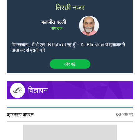
तिरछी नजर
बलजीत बल्ली
संपादक
मेरा खजाना… मैं भी एक TB Patient रहा हूँ — Dr. Bhushan से मुलाकात ने
ताज़ा कर दीं पुरानी यादें
और पढे
विज्ञापन
व्हाट्सएप वायरल
और पढे