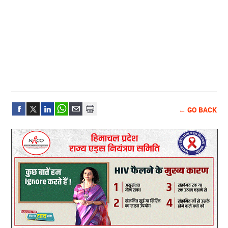
← GO BACK