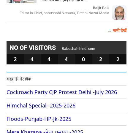
Baljit Balli
Editor-in-Chief, babushahi Network, Tirchhi Nazar Media
→ सभी देखें
NO OF VISITORS
Babushahihindi.com
2
4
4
4
0
2
2
बाबूशाही डेटाबैंक
Cockroach Party CJP Protest Delhi -July 2026
Himchal Special- 2025-2026
Floods-Punjab-HP-Jk-2025
Mera Khazana -ਮੇਰਾ ਖਜ਼ਾਨਾ -2025