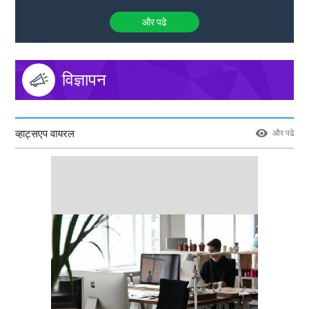
और पढे
विज्ञापन
व्हाट्सएप वायरल
और पढे