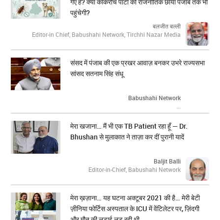
गए हैं? क्या कॉकरोच पार्टी की राजनीतिक छाया पंजाब तक भी
पहुंचेगी?
बलजीत बल्ली
Editor-in Chief, Babushahi Network, Tirchhi Nazar Media
संसद में पंजाब की एक प्रखर आवाज़ बनकर उभरे राज्यसभा
सांसद सतनाम सिंह संधू
Babushahi Network
...
मेरा खजाना… मैं भी एक TB Patient रहा हूँ — Dr.
Bhushan से मुलाकात ने ताज़ा कर दीं पुरानी यादें
Baljit Balli
Editor-in-Chief, Babushahi Network
मेरा ख़ज़ाना… यह घटना अक्टूबर 2021 की है… मेरी बेटी
ज़ीनिया फोर्टिस अस्पताल के ICU में वेंटिलेटर पर, ज़िंदगी
और मौत की लड़ाई लड़ रही थी…