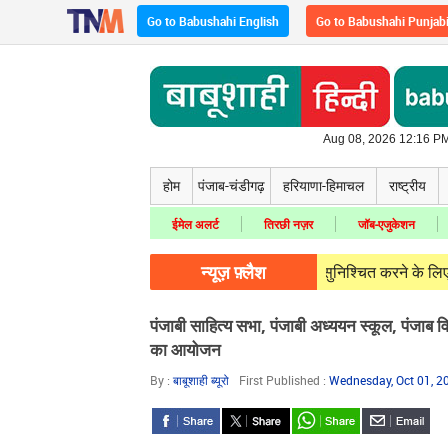
Go to Babushahi English
Go to Babushahi Punjab
Aug 08, 2026 12:16 PM
होम
पंजाब-चंडीगढ़
हरियाणा-हिमाचल
राष्ट्रीय
ईमेल अलर्ट
तिरछी नज़र
जॉब-एजुकेशन
न्यूज़ फ़्लैश
07, 2026
पावरकॉम निर्बाध बिजली आपूर्ति सुनिश्चित करने के लिए पूरी तरह प्रतिब
पंजाबी साहित्य सभा, पंजाबी अध्ययन स्कूल, पंजाब 
का आयोजन
By :
बाबूशाही ब्यूरो
First Published :
Wednesday, Oct 01, 