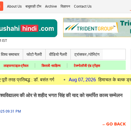
i
About Us
बाबूशाही टीम
Archive
विज्ञापन
Contact Us
 IST
विश्व समाचार
फोटो गैलरी
वीडियो गैलरी
ट्रांसफर /पोस्टिंग
लाइफस्टाइल-ट्रैवल
किताबें -साहित्य
टेक्नोलॉजी एंड ट्रेंड्स
द्ध : डॉ. बसंत गर्ग
Aug 07, 2026
हिमाचल के बल्क ड्रग पार्क की प्
विश्वविद्यालय की ओर से शहीद भगत सिंह की याद को समर्पित काव्य सम्मेलन
2025 09:31 PM
←GO BACK