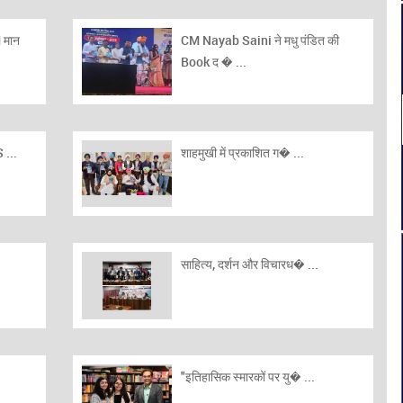
 मान
CM Nayab Saini ने मधु पंडित की
Book द � ...
 ...
शाहमुखी में प्रकाशित ग� ...
साहित्य, दर्शन और विचारध� ...
"इतिहासिक स्मारकों पर यु� ...