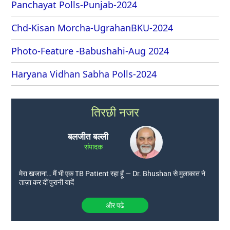
Panchayat Polls-Punjab-2024
Chd-Kisan Morcha-UgrahanBKU-2024
Photo-Feature -Babushahi-Aug 2024
Haryana Vidhan Sabha Polls-2024
तिरछी नजर
बलजीत बल्ली
संपादक
मेरा खजाना… मैं भी एक TB Patient रहा हूँ — Dr. Bhushan से मुलाकात ने
ताज़ा कर दीं पुरानी यादें
और पढे