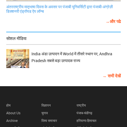
अंतरराष्ट्रीय मातृभाषा दिवस के अवसर पर पंजाबी यूनिवर्सिटी द्वारा पंजाबी-अंग्रेज़ी
डिक्शनरी एंड्रॉयड ऐप लॉन्च
→और पढे
सोशल मीडिया
India अंडा उत्पादन में World में तीसरे स्थान पर, Andhra
Pradesh सबसे बड़ा उत्पादक राज्य
→ सभी देखें
होम
विज्ञापन
राष्ट्रीय
About Us
चुनाव
पंजाब-चंडीगढ़
Archive
विश्व समाचार
हरियाणा-हिमाचल