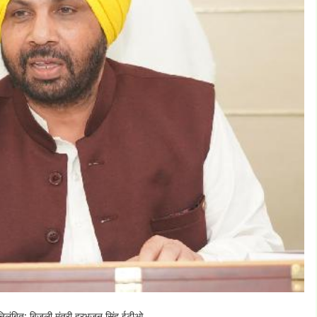
िलंबित: बिजली मंत्री हरभजन सिंह ईटीओ