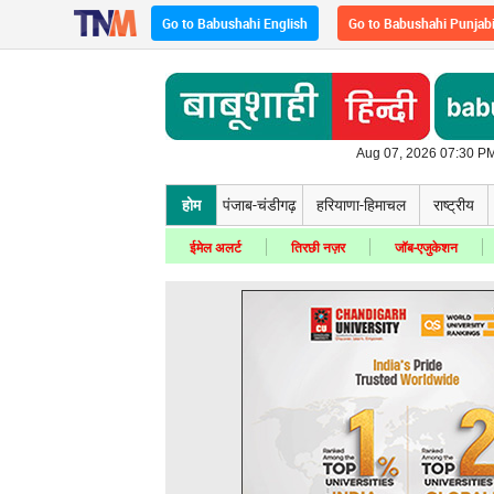
Go to Babushahi English
Go to Babushahi Punjab
Aug 07, 2026 07:30 PM
होम
पंजाब-चंडीगढ़
हरियाणा-हिमाचल
राष्ट्रीय
ईमेल अलर्ट
तिरछी नज़र
जॉब-एजुकेशन