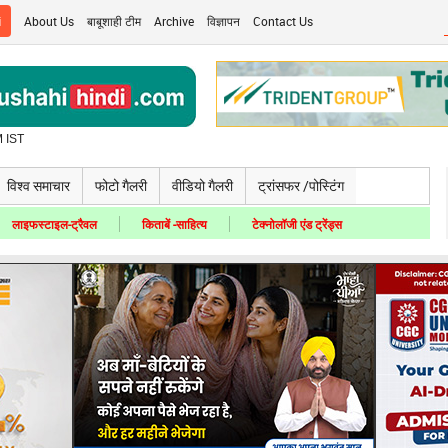
i
About Us
बाबूशाही टीम
Archive
विज्ञापन
Contact Us
 IST
विश्व समाचार
फोटो गैलरी
वीडियो गैलरी
ट्रांसफर /पोस्टिंग
लाइफस्टाइल-ट्रैवल
किताबें -साहित्य
टेक्नोलॉजी एंड ट्रेंड्स