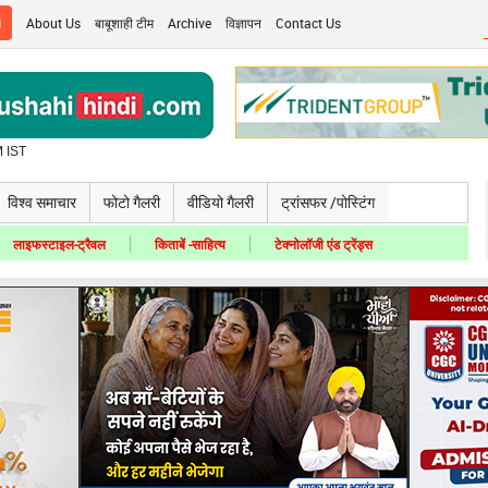
i
About Us
बाबूशाही टीम
Archive
विज्ञापन
Contact Us
 IST
विश्व समाचार
फोटो गैलरी
वीडियो गैलरी
ट्रांसफर /पोस्टिंग
लाइफस्टाइल-ट्रैवल
किताबें -साहित्य
टेक्नोलॉजी एंड ट्रेंड्स