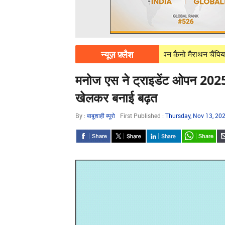
न्यूज़ फ़्लैश
8, 2026
जापान में जगनबीर बाजवा ने एशियन कैनो मैराथन चैंपियनशिप में जीते द
मनोज एस ने ट्राइडेंट ओपन 2025 
खेलकर बनाई बढ़त
By :
बाबूशाही ब्यूरो
First Published :
Thursday, Nov 13, 20