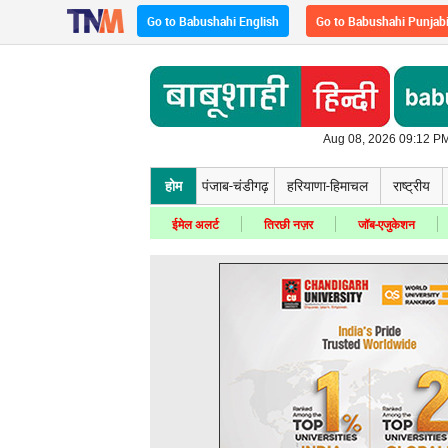
Go to Babushahi English
Go to Babushahi Punjab
Aug 08, 2026 09:12 PM
होम
पंजाब-चंडीगढ़
हरियाणा-हिमाचल
राष्ट्रीय
ईमेल अलर्ट
तिरछी नज़र
जॉब-एजुकेशन