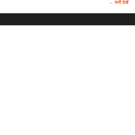
→ सभी देखें
होम
विज्ञापन
राष्ट्रीय
About Us
चुनाव
पंजाब-चंडीगढ़
Archive
विश्व समाचार
हरियाणा-हिमाचल
बाबूशाही टीम
फोटो गैलरी
वीडियो गैलरी