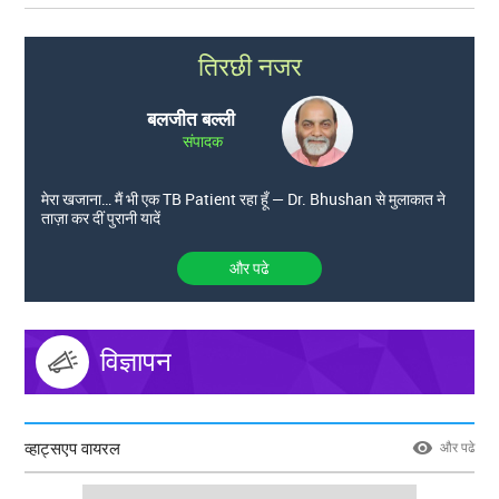
तिरछी नजर
बलजीत बल्ली
संपादक
मेरा खजाना… मैं भी एक TB Patient रहा हूँ — Dr. Bhushan से मुलाकात ने
ताज़ा कर दीं पुरानी यादें
और पढे
विज्ञापन
व्हाट्सएप वायरल
और पढे