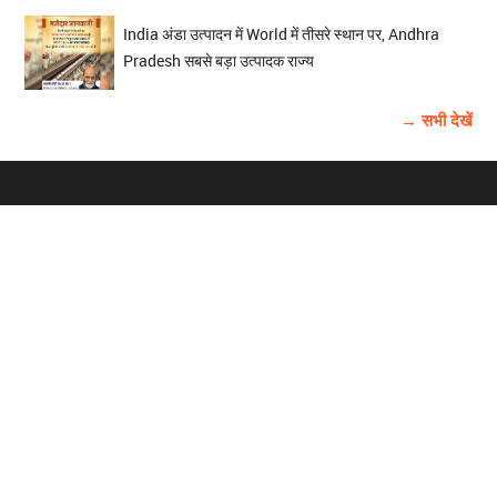
India अंडा उत्पादन में World में तीसरे स्थान पर, Andhra
Pradesh सबसे बड़ा उत्पादक राज्य
→ सभी देखें
होम
विज्ञापन
राष्ट्रीय
About Us
चुनाव
पंजाब-चंडीगढ़
Archive
विश्व समाचार
हरियाणा-हिमाचल
बाबूशाही टीम
फोटो गैलरी
वीडियो गैलरी