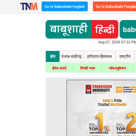
Go to Babushahi English
Go to Babushahi Punjab
Aug 07, 2026 07:32 PM
होम
पंजाब-चंडीगढ़
हरियाणा-हिमाचल
राष्ट्रीय
ईमेल अलर्ट
तिरछी नज़र
जॉब-एजुकेशन