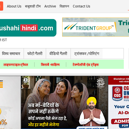
i
About Us
बाबूशाही टीम
Archive
विज्ञापन
Contact Us
 IST
विश्व समाचार
फोटो गैलरी
वीडियो गैलरी
ट्रांसफर /पोस्टिंग
लाइफस्टाइल-ट्रैवल
किताबें -साहित्य
टेक्नोलॉजी एंड ट्रेंड्स