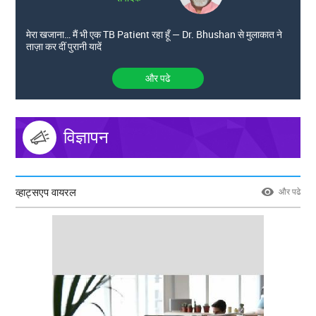
मेरा खजाना… मैं भी एक TB Patient रहा हूँ — Dr. Bhushan से मुलाकात ने
ताज़ा कर दीं पुरानी यादें
और पढे
विज्ञापन
व्हाट्सएप वायरल
और पढे