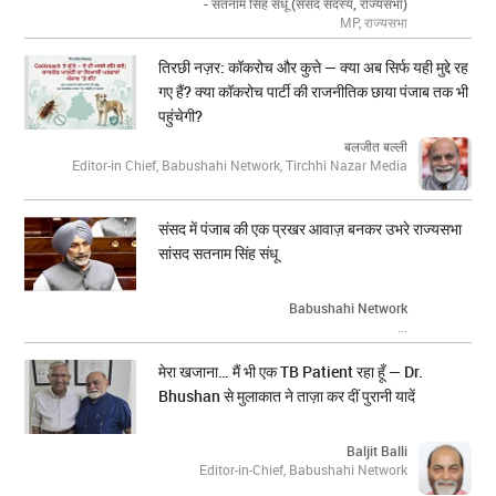
- सतनाम सिंह संधू (संसद सदस्य, राज्यसभा)
MP, राज्यसभा
तिरछी नज़र: कॉकरोच और कुत्ते — क्या अब सिर्फ यही मुद्दे रह
गए हैं? क्या कॉकरोच पार्टी की राजनीतिक छाया पंजाब तक भी
पहुंचेगी?
बलजीत बल्ली
Editor-in Chief, Babushahi Network, Tirchhi Nazar Media
संसद में पंजाब की एक प्रखर आवाज़ बनकर उभरे राज्यसभा
सांसद सतनाम सिंह संधू
Babushahi Network
...
मेरा खजाना… मैं भी एक TB Patient रहा हूँ — Dr.
Bhushan से मुलाकात ने ताज़ा कर दीं पुरानी यादें
Baljit Balli
Editor-in-Chief, Babushahi Network