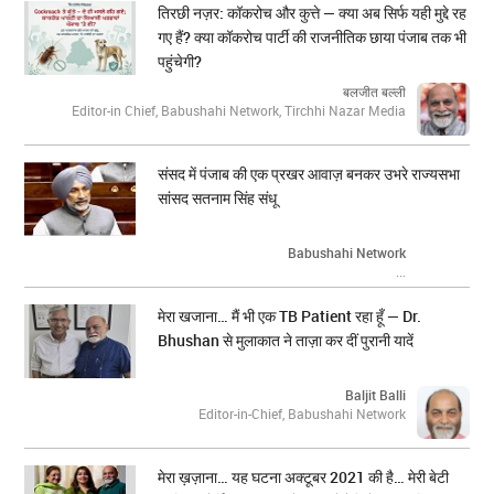
तिरछी नज़र: कॉकरोच और कुत्ते — क्या अब सिर्फ यही मुद्दे रह
गए हैं? क्या कॉकरोच पार्टी की राजनीतिक छाया पंजाब तक भी
पहुंचेगी?
बलजीत बल्ली
Editor-in Chief, Babushahi Network, Tirchhi Nazar Media
संसद में पंजाब की एक प्रखर आवाज़ बनकर उभरे राज्यसभा
सांसद सतनाम सिंह संधू
Babushahi Network
...
मेरा खजाना… मैं भी एक TB Patient रहा हूँ — Dr.
Bhushan से मुलाकात ने ताज़ा कर दीं पुरानी यादें
Baljit Balli
Editor-in-Chief, Babushahi Network
मेरा ख़ज़ाना… यह घटना अक्टूबर 2021 की है… मेरी बेटी