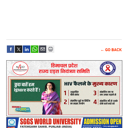
← GO BACK