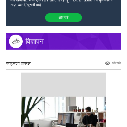
ताज़ा कर दीं पुरानी यादें
और पढे
विज्ञापन
व्हाट्सएप वायरल
और पढे