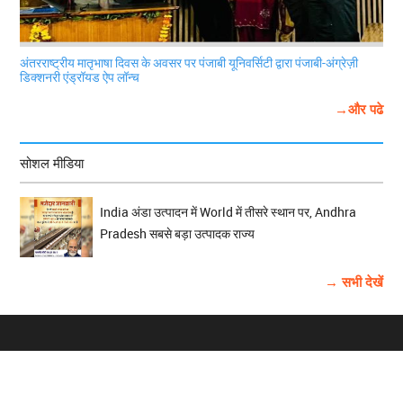
अंतरराष्ट्रीय मातृभाषा दिवस के अवसर पर पंजाबी यूनिवर्सिटी द्वारा पंजाबी-अंग्रेज़ी
डिक्शनरी एंड्रॉयड ऐप लॉन्च
→और पढे
सोशल मीडिया
India अंडा उत्पादन में World में तीसरे स्थान पर, Andhra
Pradesh सबसे बड़ा उत्पादक राज्य
→ सभी देखें
होम
विज्ञापन
राष्ट्रीय
About Us
चुनाव
पंजाब-चंडीगढ़