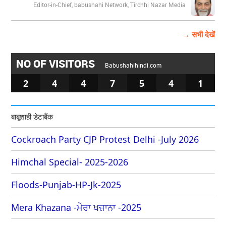
Editor-in-Chief, babushahi Network, Tirchhi Nazar Media
→ सभी देखें
NO OF VISITORS
Babushahihindi.com
2
4
4
7
5
4
1
बाबूशाही डेटाबैंक
Cockroach Party CJP Protest Delhi -July 2026
Himchal Special- 2025-2026
Floods-Punjab-HP-Jk-2025
Mera Khazana -ਮੇਰਾ ਖਜ਼ਾਨਾ -2025