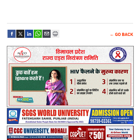
← GO BACK