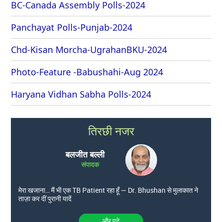
BC-Canada Assembly Polls-2024
Panchayat Polls-Punjab-2024
Chd-Kisan Morcha-UgrahanBKU-2024
Photo-Feature -Babushahi-Aug 2024
Haryana Vidhan Sabha Polls-2024
तिरछी नजर
बलजीत बल्ली
संपादक
मेरा खजाना… मैं भी एक TB Patient रहा हूँ — Dr. Bhushan से मुलाकात ने
ताज़ा कर दीं पुरानी यादें
और पढे