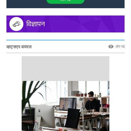
विज्ञापन
व्हाट्सएप वायरल
और पढे