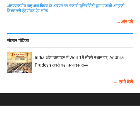
अंतरराष्ट्रीय मातृभाषा दिवस के अवसर पर पंजाबी यूनिवर्सिटी द्वारा पंजाबी-अंग्रेज़ी
डिक्शनरी एंड्रॉयड ऐप लॉन्च
→और पढे
सोशल मीडिया
India अंडा उत्पादन में World में तीसरे स्थान पर, Andhra
Pradesh सबसे बड़ा उत्पादक राज्य
→ सभी देखें
होम
विज्ञापन
राष्ट्रीय
About Us
चुनाव
पंजाब-चंडीगढ़
Archive
विश्व समाचार
हरियाणा-हिमाचल
बाबूशाही टीम
फोटो गैलरी
वीडियो गैलरी