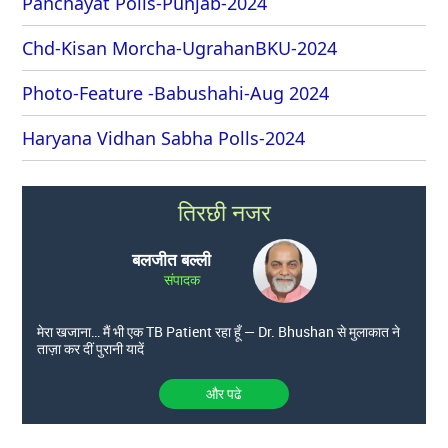
Panchayat Polls-Punjab-2024
Chd-Kisan Morcha-UgrahanBKU-2024
Photo-Feature -Babushahi-Aug 2024
Haryana Vidhan Sabha Polls-2024
तिरछी नजर
बलजीत बल्ली
संपादक
मेरा खजाना… मैं भी एक TB Patient रहा हूँ — Dr. Bhushan से मुलाकात ने
ताज़ा कर दीं पुरानी यादें
और पढे