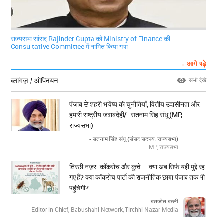
राज्यसभा सांसद Rajinder Gupta को Ministry of Finance की
Consultative Committee में नामित किया गया
→ आगे पढ़े
ब्लॉगज़ / ओपिनयन
सभी देखें
पंजाब ਦੇ शहरी भविष्य की चुनौतियाँ, वित्तीय उदासीनता और
हमारी राष्ट्रीय जवाबदेही/- सतनाम सिंह संधू (MP,
राज्यसभा)
- सतनाम सिंह संधू (संसद सदस्य, राज्यसभा)
MP, राज्यसभा
तिरछी नज़र: कॉकरोच और कुत्ते — क्या अब सिर्फ यही मुद्दे रह
गए हैं? क्या कॉकरोच पार्टी की राजनीतिक छाया पंजाब तक भी
पहुंचेगी?
बलजीत बल्ली
Editor-in Chief, Babushahi Network, Tirchhi Nazar Media