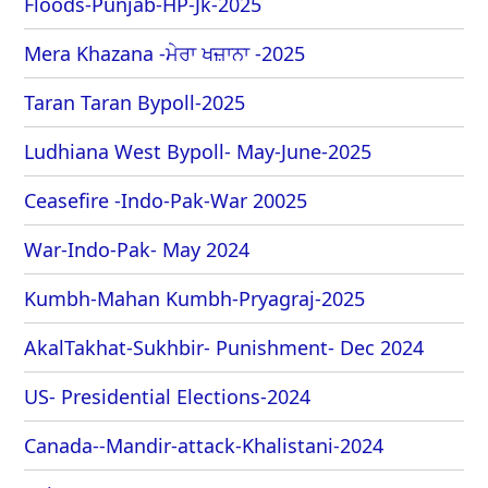
Floods-Punjab-HP-Jk-2025
Mera Khazana -ਮੇਰਾ ਖਜ਼ਾਨਾ -2025
Taran Taran Bypoll-2025
Ludhiana West Bypoll- May-June-2025
Ceasefire -Indo-Pak-War 20025
War-Indo-Pak- May 2024
Kumbh-Mahan Kumbh-Pryagraj-2025
AkalTakhat-Sukhbir- Punishment- Dec 2024
US- Presidential Elections-2024
Canada--Mandir-attack-Khalistani-2024