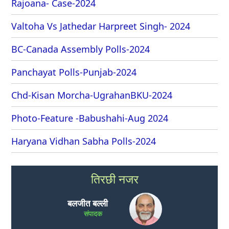
Rajoana- Case-2024
Valtoha Vs Jathedar Harpreet Singh- 2024
BC-Canada Assembly Polls-2024
Panchayat Polls-Punjab-2024
Chd-Kisan Morcha-UgrahanBKU-2024
Photo-Feature -Babushahi-Aug 2024
Haryana Vidhan Sabha Polls-2024
तिरछी नजर
बलजीत बल्ली
संपादक