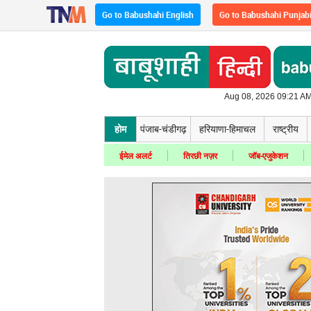
Go to Babushahi English
Go to Babushahi Punjab
Aug 08, 2026 09:21 AM
होम
पंजाब-चंडीगढ़
हरियाणा-हिमाचल
राष्ट्रीय
ईमेल अलर्ट
तिरछी नज़र
जॉब-एजुकेशन