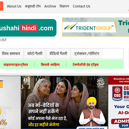
i
About Us
बाबूशाही टीम
Archive
विज्ञापन
Contact Us
 IST
विश्व समाचार
फोटो गैलरी
वीडियो गैलरी
ट्रांसफर /पोस्टिंग
लाइफस्टाइल-ट्रैवल
किताबें -साहित्य
टेक्नोलॉजी एंड ट्रेंड्स