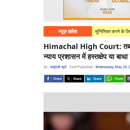
न्यूज़ फ़्लैश
 07, 2026
पावरकॉम निर्बाध बिजली आपूर्ति सुनिश्चित करने के लिए पूरी तरह प्रति
Himachal High Court: तबादल
न्याय प्रशासन में हस्तक्षेप या बाध
By :
बाबूशाही ब्यूरो
First Published :
Wednesday, May 20, 