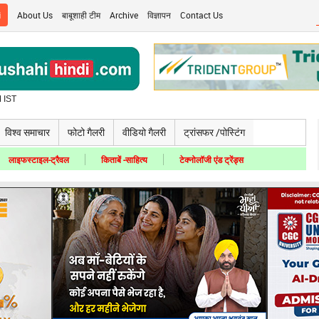
i
About Us
बाबूशाही टीम
Archive
विज्ञापन
Contact Us
 IST
विश्व समाचार
फोटो गैलरी
वीडियो गैलरी
ट्रांसफर /पोस्टिंग
लाइफस्टाइल-ट्रैवल
किताबें -साहित्य
टेक्नोलॉजी एंड ट्रेंड्स