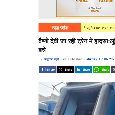
न्यूज़ फ़्लैश
g 07, 2026
पावरकॉम निर्बाध बिजली आपूर्ति सुनिश्चित करने के लिए पूरी तरह प्रत
वैष्णो देवी जा रही ट्रेन में हादसा:
बचे
By :
बाबूशाही ब्यूरो
First Published :
Saturday, Jun 06, 20