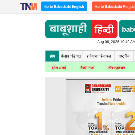
Go to Babushahi English
Go to Babushahi Punjab
Aug 08, 2026 10:49 AM
होम
पंजाब-चंडीगढ़
हरियाणा-हिमाचल
राष्ट्रीय
ईमेल अलर्ट
तिरछी नज़र
जॉब-एजुकेशन