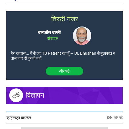
तिरछी नजर
बलजीत बल्ली
संपादक
मेरा खजाना… मैं भी एक TB Patient रहा हूँ — Dr. Bhushan से मुलाकात ने
ताज़ा कर दीं पुरानी यादें
और पढे
विज्ञापन
व्हाट्सएप वायरल
और पढे