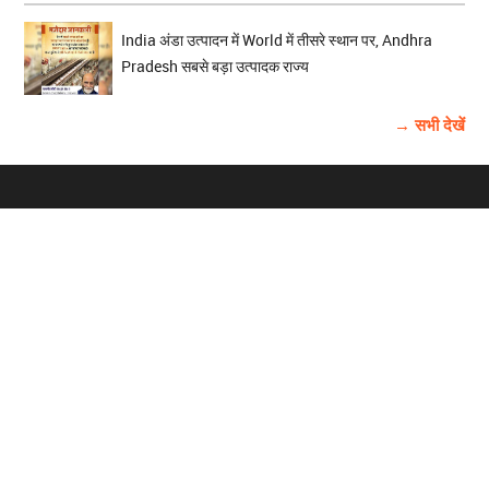
India अंडा उत्पादन में World में तीसरे स्थान पर, Andhra
Pradesh सबसे बड़ा उत्पादक राज्य
→ सभी देखें
होम
विज्ञापन
राष्ट्रीय
About Us
चुनाव
पंजाब-चंडीगढ़
Archive
विश्व समाचार
हरियाणा-हिमाचल
बाबूशाही टीम
फोटो गैलरी
वीडियो गैलरी