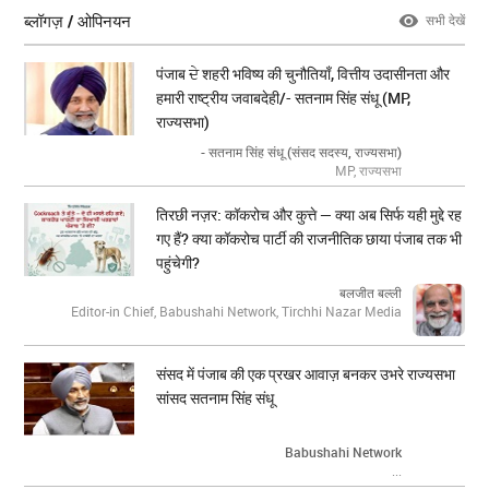
ब्लॉगज़ / ओपिनयन
सभी देखें
पंजाब ਦੇ शहरी भविष्य की चुनौतियाँ, वित्तीय उदासीनता और
हमारी राष्ट्रीय जवाबदेही/- सतनाम सिंह संधू (MP,
राज्यसभा)
- सतनाम सिंह संधू (संसद सदस्य, राज्यसभा)
MP, राज्यसभा
तिरछी नज़र: कॉकरोच और कुत्ते — क्या अब सिर्फ यही मुद्दे रह
गए हैं? क्या कॉकरोच पार्टी की राजनीतिक छाया पंजाब तक भी
पहुंचेगी?
बलजीत बल्ली
Editor-in Chief, Babushahi Network, Tirchhi Nazar Media
संसद में पंजाब की एक प्रखर आवाज़ बनकर उभरे राज्यसभा
सांसद सतनाम सिंह संधू
Babushahi Network
...