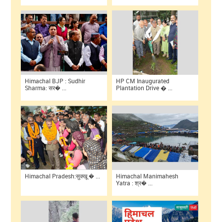
Himachal BJP : Sudhir
HP CM Inaugurated
Sharma: सर� ...
Plantation Drive � ...
Himachal Pradesh:सुक्खू � ...
Himachal Manimahesh
Yatra : श्र� ...