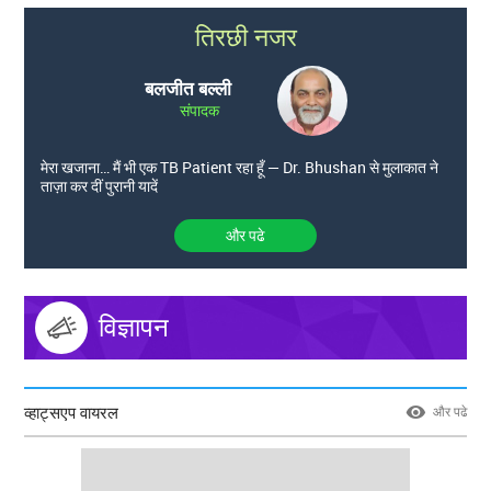
तिरछी नजर
बलजीत बल्ली
संपादक
मेरा खजाना… मैं भी एक TB Patient रहा हूँ — Dr. Bhushan से मुलाकात ने
ताज़ा कर दीं पुरानी यादें
और पढे
विज्ञापन
व्हाट्सएप वायरल
और पढे