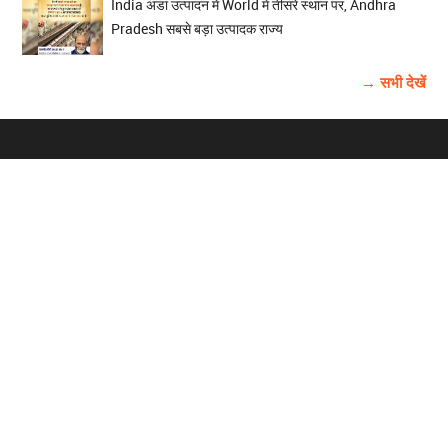
India अंडा उत्पादन में World में तीसरे स्थान पर, Andhra
Pradesh सबसे बड़ा उत्पादक राज्य
→ सभी देखें
होम
विज्ञापन
राष्ट्रीय
About Us
चुनाव
पंजाब-चंडीगढ़
Archive
विश्व समाचार
हरियाणा-हिमाचल
बाबूशाही टीम
फोटो गैलरी
वीडियो गैलरी