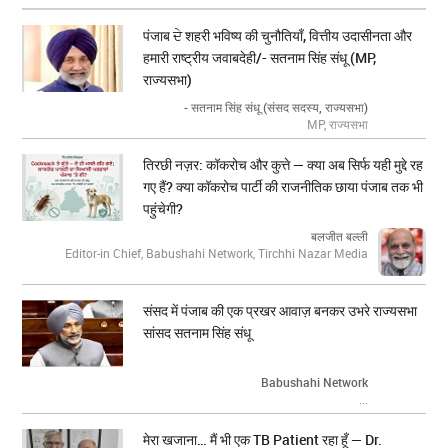
पंजाब ਦੇ शहरी भविष्य की चुनौतियाँ, वित्तीय उदासीनता और
हमारी राष्ट्रीय जवाबदेही/- सतनाम सिंह संधू (MP,
राज्यसभा)
- सतनाम सिंह संधू (संसद सदस्य, राज्यसभा)
MP, राज्यसभा
तिरछी नज़र: कॉकरोच और कुत्ते — क्या अब सिर्फ यही मुद्दे रह
गए हैं? क्या कॉकरोच पार्टी की राजनीतिक छाया पंजाब तक भी
पहुंचेगी?
बलजीत बल्ली
Editor-in Chief, Babushahi Network, Tirchhi Nazar Media
संसद में पंजाब की एक प्रखर आवाज़ बनकर उभरे राज्यसभा
सांसद सतनाम सिंह संधू
Babushahi Network
...
मेरा खजाना… मैं भी एक TB Patient रहा हूँ — Dr.