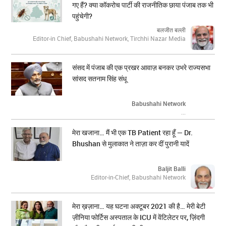
गए हैं? क्या कॉकरोच पार्टी की राजनीतिक छाया पंजाब तक भी
पहुंचेगी?
बलजीत बल्ली
Editor-in Chief, Babushahi Network, Tirchhi Nazar Media
संसद में पंजाब की एक प्रखर आवाज़ बनकर उभरे राज्यसभा
सांसद सतनाम सिंह संधू
Babushahi Network
...
मेरा खजाना… मैं भी एक TB Patient रहा हूँ — Dr.
Bhushan से मुलाकात ने ताज़ा कर दीं पुरानी यादें
Baljit Balli
Editor-in-Chief, Babushahi Network
मेरा ख़ज़ाना… यह घटना अक्टूबर 2021 की है… मेरी बेटी
ज़ीनिया फोर्टिस अस्पताल के ICU में वेंटिलेटर पर, ज़िंदगी