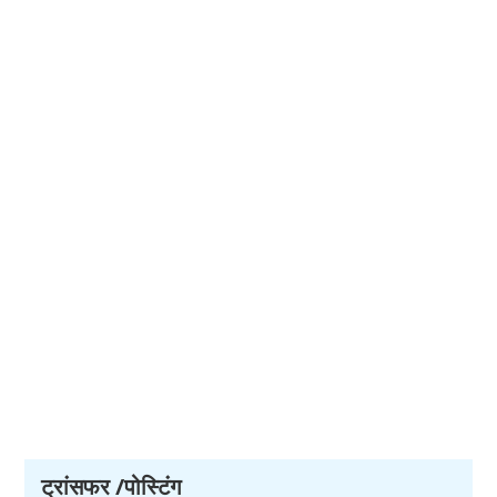
ट्रांसफर /पोस्टिंग