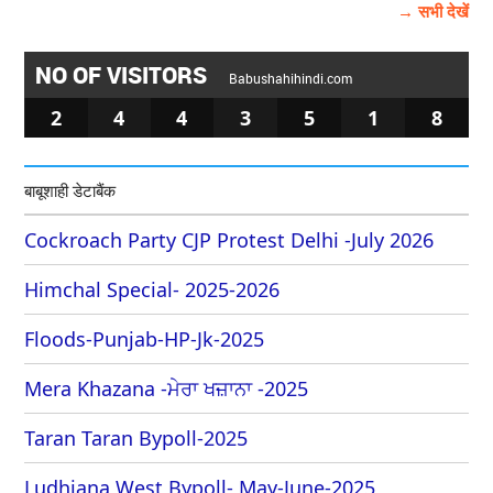
→ सभी देखें
NO OF VISITORS
Babushahihindi.com
2
4
4
3
5
1
8
बाबूशाही डेटाबैंक
Cockroach Party CJP Protest Delhi -July 2026
Himchal Special- 2025-2026
Floods-Punjab-HP-Jk-2025
Mera Khazana -ਮੇਰਾ ਖਜ਼ਾਨਾ -2025
Taran Taran Bypoll-2025
Ludhiana West Bypoll- May-June-2025