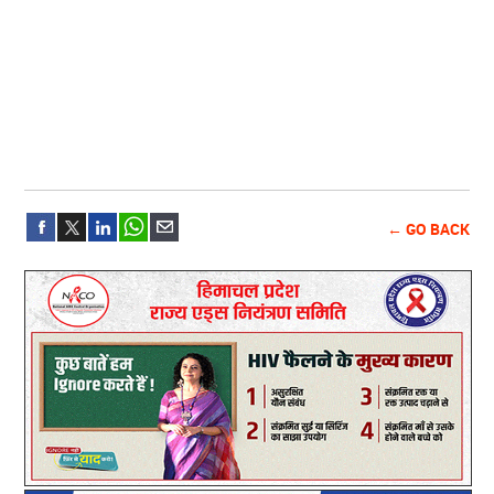
← GO BACK