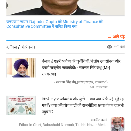
राज्यसभा सांसद Rajinder Gupta को Ministry of Finance की
Consultative Committee में नामित किया गया
→ आगे पढ़े
ब्लॉगज़ / ओपिनयन
सभी देखें
पंजाब ਦੇ शहरी भविष्य की चुनौतियाँ, वित्तीय उदासीनता और
हमारी राष्ट्रीय जवाबदेही/- सतनाम सिंह संधू (MP,
राज्यसभा)
- सतनाम सिंह संधू (संसद सदस्य, राज्यसभा)
MP, राज्यसभा
तिरछी नज़र: कॉकरोच और कुत्ते — क्या अब सिर्फ यही मुद्दे रह
गए हैं? क्या कॉकरोच पार्टी की राजनीतिक छाया पंजाब तक भी
पहुंचेगी?
बलजीत बल्ली
Editor-in Chief, Babushahi Network, Tirchhi Nazar Media