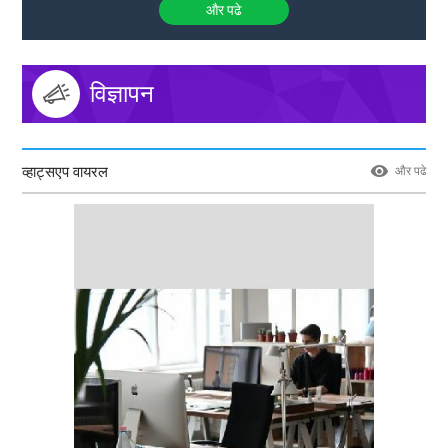
और पढे
विज्ञापन
व्हाट्सएप वायरल
और पढे