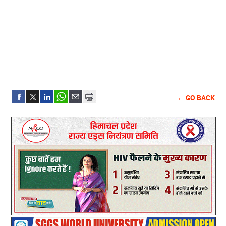
← GO BACK