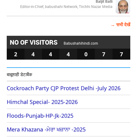
Baljit Balli
Editor-in-Chief, babushahi Network, Tirchhi Nazar Media
→ सभी देखें
NO OF VISITORS
Babushahihindi.com
2
4
4
4
0
7
7
बाबूशाही डेटाबैंक
Cockroach Party CJP Protest Delhi -July 2026
Himchal Special- 2025-2026
Floods-Punjab-HP-Jk-2025
Mera Khazana -ਮੇਰਾ ਖਜ਼ਾਨਾ -2025