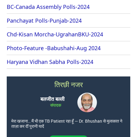
BC-Canada Assembly Polls-2024
Panchayat Polls-Punjab-2024
Chd-Kisan Morcha-UgrahanBKU-2024
Photo-Feature -Babushahi-Aug 2024
Haryana Vidhan Sabha Polls-2024
तिरछी नजर
बलजीत बल्ली
संपादक
मेरा खजाना… मैं भी एक TB Patient रहा हूँ — Dr. Bhushan से मुलाकात ने
ताज़ा कर दीं पुरानी यादें