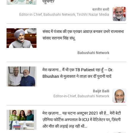
पहुंचेगी?
बलजीत बल्ली
Editor-in Chief, Babushahi Network, Tirchhi Nazar Media
संसद में पंजाब की एक प्रखर आवाज़ बनकर उभरे राज्यसभा
सांसद सतनाम सिंह संधू
Babushahi Network
...
मेरा खजाना… मैं भी एक TB Patient रहा हूँ — Dr.
Bhushan से मुलाकात ने ताज़ा कर दीं पुरानी यादें
Baljit Balli
Editor-in-Chief, Babushahi Network
मेरा ख़ज़ाना… यह घटना अक्टूबर 2021 की है… मेरी बेटी
ज़ीनिया फोर्टिस अस्पताल के ICU में वेंटिलेटर पर, ज़िंदगी
और मौत की लड़ाई लड़ रही थी…